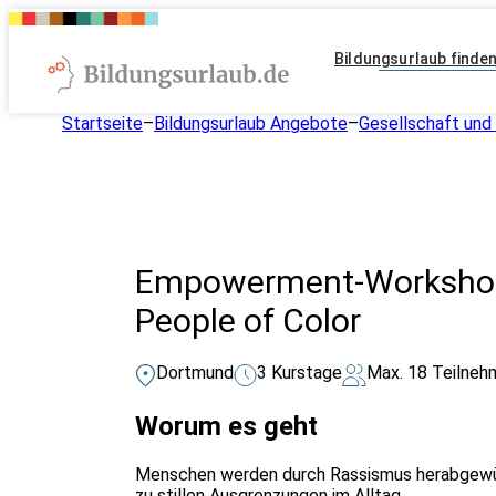
Bildungsurlaub finde
Startseite
–
Bildungsurlaub Angebote
–
Gesellschaft und 
Empowerment-Workshop:
People of Color
Dortmund
3 Kurstage
Max. 18 Teilneh
Worum es geht
Menschen werden durch Rassismus herabgewürdig
zu stillen Ausgrenzungen im Alltag.