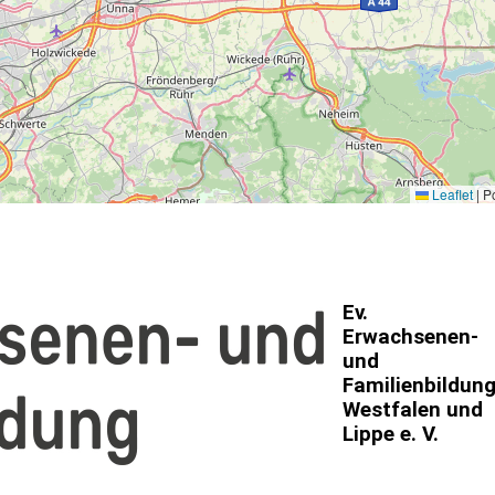
Leaflet
|
Po
Ev.
Erwachsenen-
und
Familienbildun
Westfalen und
Lippe e. V.