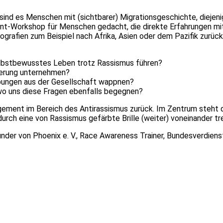
sind es Menschen mit (sichtbarer) Migrationsgeschichte, diejen
ment-Workshop für Menschen gedacht, die direkte Erfahrungen m
ografien zum Beispiel nach Afrika, Asien oder dem Pazifik zurüc
elbstbewusstes Leben trotz Rassismus führen?
nierung unternehmen?
ibungen aus der Gesellschaft wappnen?
, wo uns diese Fragen ebenfalls begegnen?
gagement im Bereich des Antirassismus zurück. Im Zentrum steht 
urch eine von Rassismus gefärbte Brille (weiter) voneinander tr
ründer von Phoenix e. V., Race Awareness Trainer, Bundesverdien