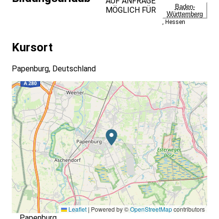
AUF ANFRAGE
Baden-
MÖGLICH FÜR
Württemberg
,
Hessen
Kursort
Papenburg, Deutschland
Leaflet
|
Powered by ©
OpenStreetMap
contributors
Papenburg