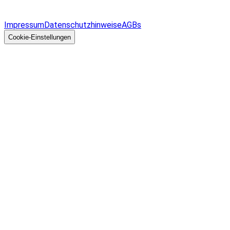
Überblick
Allgemeines
Impressum
Datenschutzhinweise
AGBs
© 2026 EGcom
GmbH
Cookie-Einstellungen