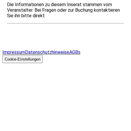
Die Informationen zu diesem Inserat stammen vom
Veranstalter. Bei Fragen oder zur Buchung kontaktieren
Sie ihn bitte direkt.
Infos & Gesetze nach Bundesland
Überblick
Allgemeines
Impressum
Datenschutzhinweise
AGBs
© 2026 EGcom
GmbH
Cookie-Einstellungen