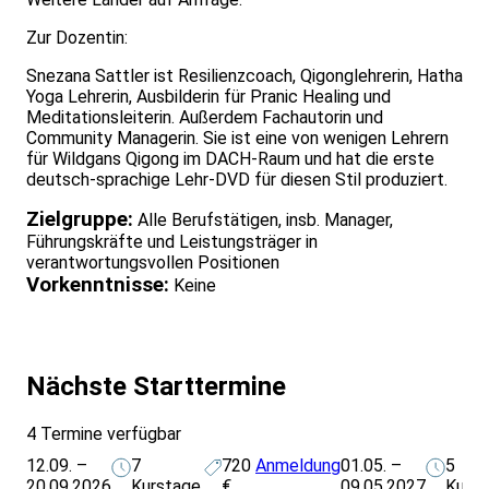
Zur Dozentin:
Snezana Sattler ist Resilienzcoach, Qigonglehrerin, Hatha
Yoga Lehrerin, Ausbilderin für Pranic Healing und
Meditationsleiterin. Außerdem Fachautorin und
Community Managerin. Sie ist eine von wenigen Lehrern
für Wildgans Qigong im DACH-Raum und hat die erste
deutsch-sprachige Lehr-DVD für diesen Stil produziert.
Zielgruppe:
Alle Berufstätigen, insb. Manager,
Führungskräfte und Leistungsträger in
verantwortungsvollen Positionen
Vorkenntnisse:
Keine
Nächste Starttermine
4 Termine verfügbar
12.09. –
7
720
Anmeldung
01.05. –
5
20.09.2026
Kurstage
€
09.05.2027
Kurs