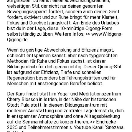
aufgeladen. Du lernst einen abwechslungsreichen,
vielseitigen Stil, der nicht nur deinen gesamten
Bewegungsapparat fördert, sondern auch deinen Geist
fordert, aktiviert und zur Ruhe bringt für mehr Klarheit,
Fokus und Durchsetzungskraft. Am Ende des Urlaubes
bist du in der Lage, diese 10-minütige Qigong-Form
selbstständig zu üben. Weitere Infos: >>
www.Wildgans-
Qigong.de.
Wenn du geistige Abwechslung und Effizienz magst,
schlecht entspannen kannst, aber nach typgerechten
Methoden für Ruhe und Fokus suchst, ist dieser
Bildungsurlaub für dich genau richtig. Dieser Qigong-Stil
ist aufgrund der Effizienz, Tiefe und schnellen
Regeneration besonders bei Führungskräften und für
Menschen mit anstrengenden Berufen beliebt.
Der Kurs findet statt im Yoga- und Meditationszentrum
Cherry Blosson in Istrien, in der Nähe der historischen
Stadt Pula statt. In diesem Bildungszentrum mit
moderner Ausstattung und zentraler Lage lernst du, dich
in entspannter Atmosphäre und ohne Alltagsablenkung
auf die Seminarinhalte zu konzentrieren. >> Eindrücke
2025 und Teilnehmerstimmen s. Youtube Kanal “Snezana