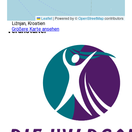
Leaflet
|
Powered by ©
OpenStreetMap
contributors
Ližnjan, Kroatien
Größere Karte ansehen
Veranstalter