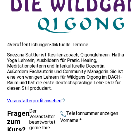
4
Veröffentlichungen
•
4
aktuelle Termine
Snezana Sattler ist Resilienzcoach, Qigonglehrerin, Hatha
Yoga Lehrerin, Ausbilderin für Pranic Healing,
Meditationsleiterin und Interkulturelle Dozentin.
Außerdem Fachautorin und Community Managerin. Sie ist
eine von wenigen Lehrern für Wildgans Qigong im DACH-
Raum und hat die erste deutschsprachige Lehr-DVD für
diesen Stil produziert.
Veranstalterprofil ansehen
Der
Fragen
Telefonnummer anzeigen
Veranstalter
Vorname
*
zum
beantwortet
gerne Ihre
Kurs?