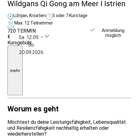
Wildgans Qi Gong am Meer I Istrien
Ližnjan, Kroatien
5 oder 7 Kurstage
Max. 12 Teilnehmer
720
TERMIN
Weitere Infos &
Anmeldung
möglich
€
Anmeldung
Sa. 12.09. –
Kursgebühr
So.
Der
20.09.2026
Kurspreis
inkl
Übernachtung+Verpflegung
(vegan/lakto-
mehr
vegetarisch)
beträgt:
ab
1.280
€
Worum es geht
Möchtest du deine Leistungsfähigkeit, Lebensqualität
und Resilienzfähigkeit nachhaltig erhalten oder
wiederherstellen?