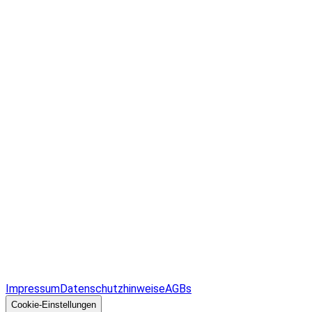
Infos & Gesetze nach Bundesland
Überblick
Allgemeines
Impressum
Datenschutzhinweise
AGBs
© 2026 EGcom
GmbH
Cookie-Einstellungen