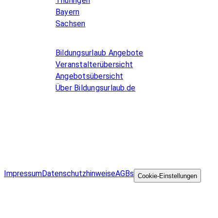
Thüringen
Bayern
Sachsen
Allgemeines
Bildungsurlaub Angebote
Veranstalterübersicht
Angebotsübersicht
Über Bildungsurlaub.de
Infos for Language schools
Kurse inserieren
Impressum
Datenschutzhinweise
AGBs
©
Cookie-Einstellungen