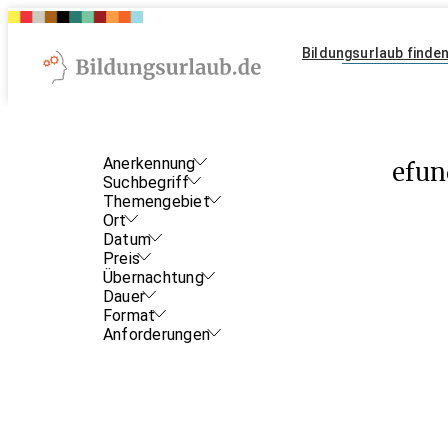
Bildungsurlaub finde
Anerkennung
Keine Bildungsurlaube gefu
Suchbegriff
Themengebiet
Ort
Datum
Preis
Übernachtung
Dauer
Format
Anforderungen