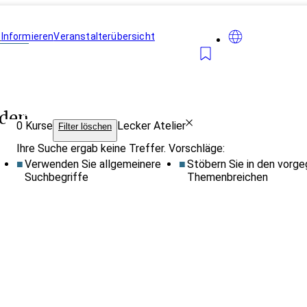
n
Informieren
Veranstalterübersicht
Karte anzeigen
nden
0
Kurse
Lecker Atelier
Filter löschen
Ihre Suche ergab keine Treffer. Vorschläge:
Verwenden Sie allgemeinere
Stöbern Sie in den vorg
Suchbegriffe
Themenbreichen