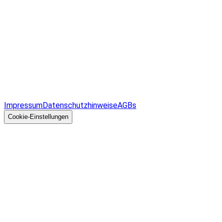
Infos & Gesetze nach Bundesland
Überblick
Allgemeines
Impressum
Datenschutzhinweise
AGBs
© 2026 EGcom
GmbH
Cookie-Einstellungen