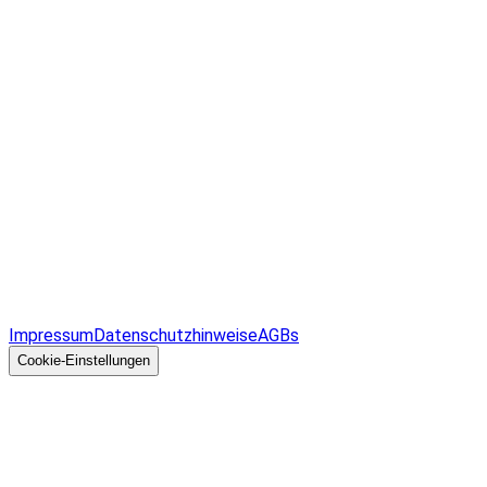
Infos & Gesetze nach Bundesland
Überblick
Allgemeines
Impressum
Datenschutzhinweise
AGBs
© 2026 EGcom
GmbH
Cookie-Einstellungen