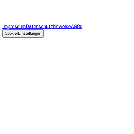
Infos & Gesetze nach Bundesland
Überblick
Allgemeines
Impressum
Datenschutzhinweise
AGBs
© 2026 EGcom
GmbH
Cookie-Einstellungen