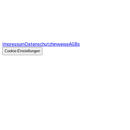
Infos & Gesetze nach Bundesland
Überblick
Allgemeines
Impressum
Datenschutzhinweise
AGBs
© 2026 EGcom
GmbH
Cookie-Einstellungen