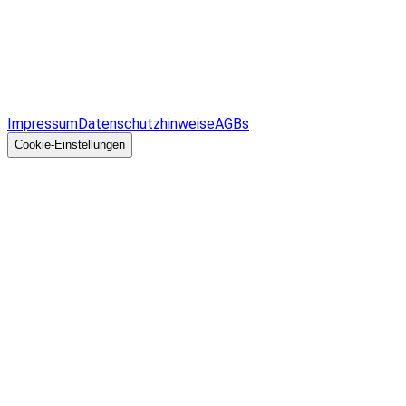
Infos & Gesetze nach Bundesland
Überblick
Allgemeines
Impressum
Datenschutzhinweise
AGBs
© 2026 EGcom
GmbH
Cookie-Einstellungen