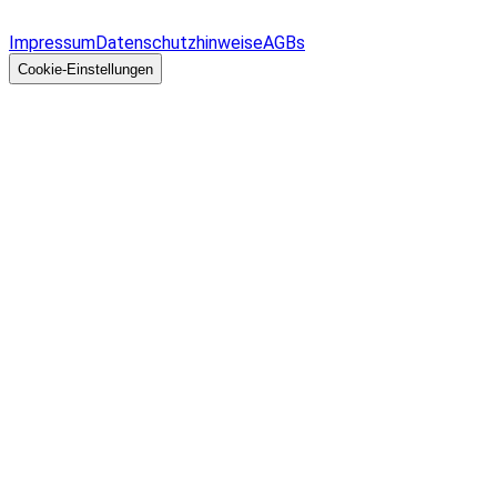
Allgemeines
Impressum
Datenschutzhinweise
AGBs
© 2026 EGcom
GmbH
Cookie-Einstellungen