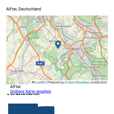
Alfter, Deutschland
Leaflet
|
Powered by ©
OpenStreetMap
contributors
Alfter
Größere Karte ansehen
Veranstalter