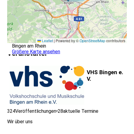
Leaflet
|
Powered by ©
OpenStreetMap
contributors
Bingen am Rhein
Größere Karte ansehen
Veranstalter
VHS Bingen e.
V.
324
Veröffentlichungen
•
28
aktuelle Termine
Wir über uns