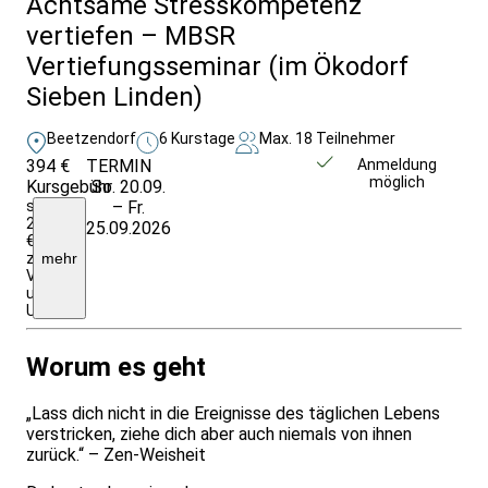
Achtsame Stresskompetenz
vertiefen – MBSR
Vertiefungsseminar (im Ökodorf
Sieben Linden)
Beetzendorf
6 Kurstage
Max. 18 Teilnehmer
394 €
TERMIN
Unverbindlich
Anmeldung
möglich
Kursgebühr
So. 20.09.
anfragen
sozialermäßigt
– Fr.
249
25.09.2026
€,
zzgl.
mehr
Verpflegung
und
Unterkunft
Worum es geht
„Lass dich nicht in die Ereignisse des täglichen Lebens
verstricken, ziehe dich aber auch niemals von ihnen
zurück.“ – Zen-Weisheit