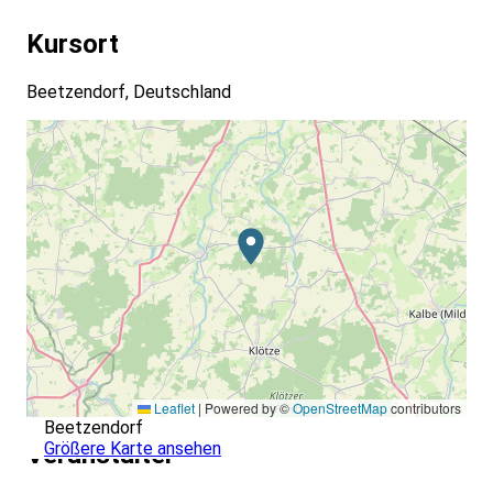
Kursort
Beetzendorf, Deutschland
Leaflet
|
Powered by ©
OpenStreetMap
contributors
Beetzendorf
Größere Karte ansehen
Veranstalter