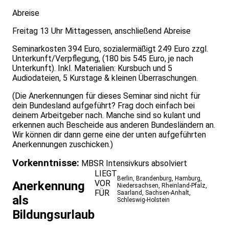
Abreise
Freitag 13 Uhr Mittagessen, anschließend Abreise
Seminarkosten 394 Euro, sozialermäßigt 249 Euro zzgl.
Unterkunft/Verpflegung, (180 bis 545 Euro, je nach
Unterkunft). Inkl. Materialien: Kursbuch und 5
Audiodateien, 5 Kurstage & kleinen Überraschungen.
(Die Anerkennungen für dieses Seminar sind nicht für
dein Bundesland aufgeführt? Frag doch einfach bei
deinem Arbeitgeber nach. Manche sind so kulant und
erkennen auch Bescheide aus anderen Bundesländern an.
Wir können dir dann gerne eine der unten aufgeführten
Anerkennungen zuschicken.)
Vorkenntnisse:
MBSR Intensivkurs absolviert
LIEGT
Berlin
,
Brandenburg
,
Hamburg
,
VOR
Anerkennung
Niedersachsen
,
Rheinland-Pfalz
,
FÜR
Saarland
,
Sachsen-Anhalt
,
als
Schleswig-Holstein
Bildungsurlaub