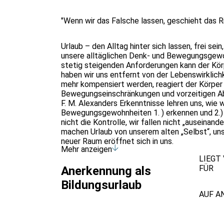
"Wenn wir das Falsche lassen, geschieht das Ric
Urlaub – den Alltag hinter sich lassen, frei sei
unsere alltäglichen Denk- und Bewegungsgewoh
stetig steigenden Anforderungen kann der Körpe
haben wir uns entfernt von der Lebenswirklich
mehr kompensiert werden, reagiert der Körpe
Bewegungseinschränkungen und vorzeitigen A
F. M. Alexanders Erkenntnisse lehren uns, wie
Bewegungsgewohnheiten 1. ) erkennen und 2.) 
nicht die Kontrolle, wir fallen nicht „auseinande
machen Urlaub von unserem alten „Selbst“, u
neuer Raum eröffnet sich in uns.
Mehr anzeigen
Im Seminar werden wir alltägliche Gewohnheiten
LIEGT
aufstehen, ins Handy schauen, zunächst indiv
FÜR
Anerkennung als
erkennen. Experimenteller Unterricht in Anatom
Gelenken und Knochen zu verstehen. So wird da
Bildungsurlaub
der Realität abgeglichen. An Stelle der schä
AUF A
gemacht. Unser verändertes Denken veränder
Wenn wir also „das Falsche lassen, geschieht d
einzumischen, dann bewegt sich unser Körper au