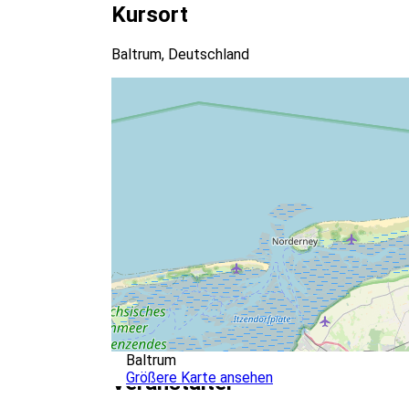
vorprogrammierte Weise. Wir müssen nicht wi
Kursort
Baltrum, Deutschland
Baltrum
Größere Karte ansehen
Veranstalter