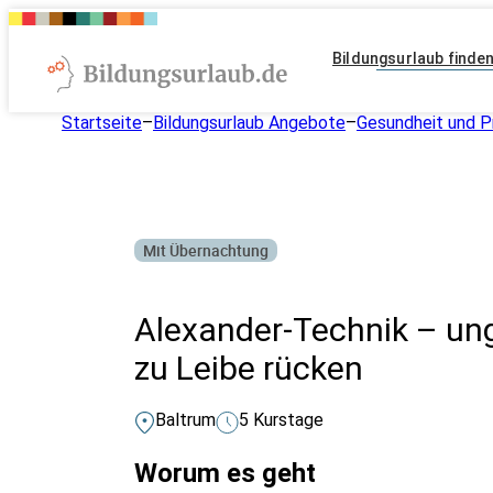
Bildungsurlaub finde
Startseite
–
Bildungsurlaub Angebote
–
Gesundheit und P
Mit Übernachtung
Alexander-Technik – u
zu Leibe rücken
Baltrum
5 Kurstage
Worum es geht