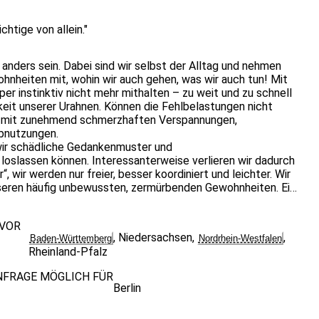
htige von allein."
n, anders sein. Dabei sind wir selbst der Alltag und nehmen
nheiten mit, wohin wir auch gehen, was wir auch tun! Mit
r instinktiv nicht mehr mithalten – zu weit und zu schnell
keit unserer Urahnen. Können die Fehlbelastungen nicht
r mit zunehmend schmerzhaften Verspannungen,
bnutzungen.
 wir schädliche Gedankenmuster und
loslassen können. Interessanterweise verlieren wir dadurch
r“, wir werden nur freier, besser koordiniert und leichter. Wir
nseren häufig unbewussten, zermürbenden Gewohnheiten. Ein
, wie z. B. stehen und gehen, sich setzen, wieder
 VOR
iduell analysieren, um ungünstige Bewegungsmuster zu
,
Niedersachsen
,
,
Baden-Württemberg
Nordrhein-Westfalen
ie hilft uns, die wahren Funktionalitäten von Muskeln,
Rheinland-Pfalz
s alte Bild des „Selbst“ durch Lernen und „Begreifen“ mit
dlichen werden neue, günstige Bewegungserfahrungen
NFRAGE MÖGLICH FÜR
t unsere Bewegungen.
Berlin
as Richtige von allein“. Wenn wir aufhören, uns
f die individuell organische, natürliche und evolutionär