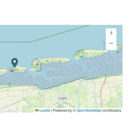
ssen, wie Bewegung geht, der Körper weiß es!
+
−
Leaflet
|
Powered by ©
OpenStreetMap
contributors