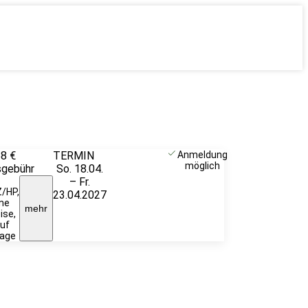
68 €
TERMIN
Weitere
Anmeldung
möglich
sgebühr
So. 18.04.
Infos &
– Fr.
Anmeldung
/HP,
23.04.2027
ne
mehr
ise,
uf
rage