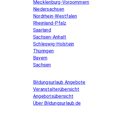
Mecklenburg-Vorpommern
Niedersachsen
Nordrhein-Westfalen
Rheinland-Pfalz
Saarland
Sachsen-Anhalt
Schleswig-Holstein
Thüringen
Bayern
Sachsen
Allgemeines
Bildungsurlaub Angebote
Veranstalterübersicht
Angebotsübersicht
Über Bildungsurlaub.de
Infos for Language schools
Kurse inserieren