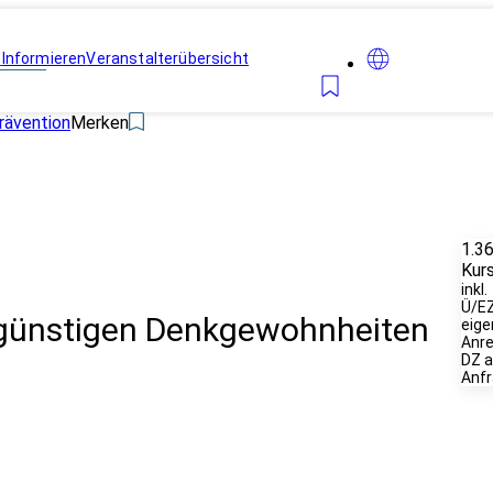
n
Informieren
Veranstalterübersicht
rävention
Merken
1.3
Kur
inkl.
Ü/EZ
ngünstigen Denkgewohnheiten
eige
Anre
DZ a
Anf