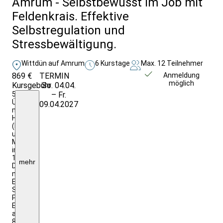
Amrum - Selbstbewusst im Job mit
Feldenkrais. Effektive
Selbstregulation und
Stressbewältigung.
Wittdün auf Amrum
6 Kurstage
Max. 12 Teilnehmer
869 €
TERMIN
Weitere Infos &
Anmeldung
möglich
Kursgebühr
So. 04.04.
Anmeldung
5
– Fr.
Übernachtungen
09.04.2027
mit
Halbpension
(Frühstück
und
Mittagessen)
im
1/2
mehr
Doppelzimmer
mit
Etagendusche;
Studienleitung,
Programmdurchführung;
EZZ:
ab
80,00