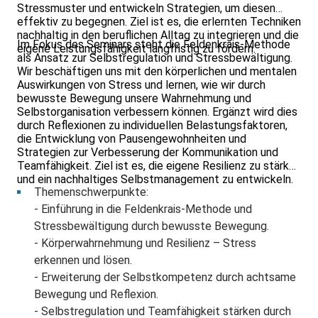
Stressmuster und entwickeln Strategien, um diesen
effektiv zu begegnen. Ziel ist es, die erlernten Techniken
nachhaltig in den beruflichen Alltag zu integrieren und die
Im Fokus des Seminars steht die Feldenkrais-Methode
eigene Leistungsfähigkeit langfristig zu fördern.
als Ansatz zur Selbstregulation und Stressbewältigung.
Wir beschäftigen uns mit den körperlichen und mentalen
Auswirkungen von Stress und lernen, wie wir durch
bewusste Bewegung unsere Wahrnehmung und
Selbstorganisation verbessern können. Ergänzt wird dies
durch Reflexionen zu individuellen Belastungsfaktoren,
die Entwicklung von Pausengewohnheiten und
Strategien zur Verbesserung der Kommunikation und
Teamfähigkeit. Ziel ist es, die eigene Resilienz zu stärken
und ein nachhaltiges Selbstmanagement zu entwickeln.
Themenschwerpunkte:
- Einführung in die Feldenkrais-Methode und
Stressbewältigung durch bewusste Bewegung.
- Körperwahrnehmung und Resilienz – Stress
erkennen und lösen.
- Erweiterung der Selbstkompetenz durch achtsame
Bewegung und Reflexion.
- Selbstregulation und Teamfähigkeit stärken durch