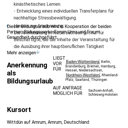
kinästhetisches Lernen.
- Entwicklung eines individuellen Transferplans für
nachhaltige Stressbewältigung.
Hinweis zur Anerkennung:
Dieser Bildungsurlaub wird in Kooperation der beiden
Partner-Bildungswerke Forum Unna und Forum
Die Anerkennung in Niedersachsen gilt nur für
Gesundheit durchgeführt.
Beschäftigte, die die Inhalte der Veranstaltung für
die Ausübung ihrer hauptberuflichen Tätigkeit
Mehr anzeigen
benötigen und für Beschäftigte, die die Inhalte der
LIEGT
Veranstaltung im Rahmen der Ausübung ihrer
Baden-Württemberg
,
Berlin
,
VOR
Anerkennung
ehrenamtlichen oder nebenberuflichen Tätigkeit
Brandenburg
,
Bremen
,
Hamburg
,
FÜR
Hessen
,
Niedersachsen
,
als
benötigen.
Nordrhein-Westfalen
,
Rheinland-
Bildungsurlaub
Pfalz
,
Saarland
,
Thüringen
AUF ANFRAGE
Sachsen-Anhalt
,
MÖGLICH FÜR
Schleswig-Holstein
Kursort
Wittdün auf Amrum, Amrum, Deutschland