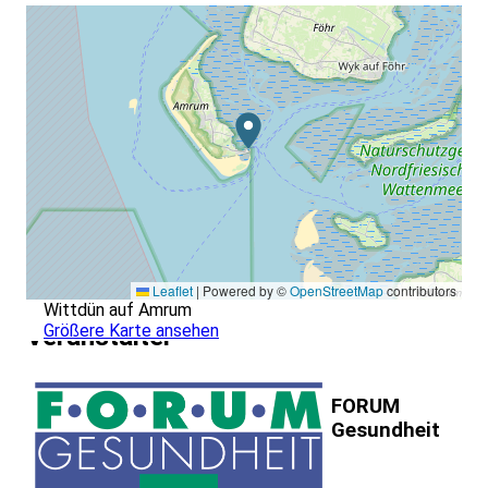
Leaflet
|
Powered by ©
OpenStreetMap
contributors
Wittdün auf Amrum
Größere Karte ansehen
Veranstalter
FORUM
Gesundheit