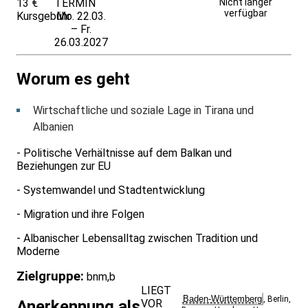
13 €
TERMIN
Unverbindlich
Nicht länger
verfügbar
Kursgebühr
Mo. 22.03.
anfragen
– Fr.
26.03.2027
Worum es geht
Wirtschaftliche und soziale Lage in Tirana und
Albanien
- Politische Verhältnisse auf dem Balkan und
Beziehungen zur EU
- Systemwandel und Stadtentwicklung
- Migration und ihre Folgen
- Albanischer Lebensalltag zwischen Tradition und
Moderne
Zielgruppe:
bnm,b
LIEGT
Baden-Württemberg
,
Berlin
,
VOR
Anerkennung als