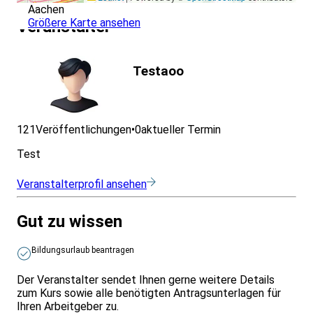
Aachen
Größere Karte ansehen
Veranstalter
Testaoo
121
Veröffentlichungen
•
0
aktueller Termin
Test
Veranstalterprofil ansehen
Gut zu wissen
Bildungsurlaub beantragen
Der Veranstalter sendet Ihnen gerne weitere Details
zum Kurs sowie alle benötigten Antragsunterlagen für
Ihren Arbeitgeber zu.