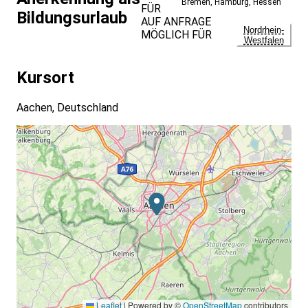
Bremen
,
Hamburg
,
Hessen
FÜR
Bildungsurlaub
AUF ANFRAGE
Nordrhein-
MÖGLICH FÜR
Westfalen
Kursort
Aachen, Deutschland
Leaflet
|
Powered by ©
OpenStreetMap
contributors