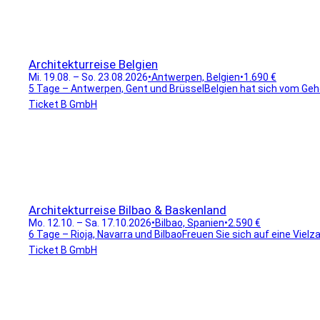
Architekturreise Belgien
Mi. 19.08. – So. 23.08.2026
•
Antwerpen, Belgien
•
1.690 €
5 Tage – Antwerpen, Gent und BrüsselBelgien hat sich vom Gehe
Ticket B GmbH
Architekturreise Bilbao & Baskenland
Mo. 12.10. – Sa. 17.10.2026
•
Bilbao, Spanien
•
2.590 €
6 Tage – Rioja, Navarra und BilbaoFreuen Sie sich auf eine Vielz
Ticket B GmbH