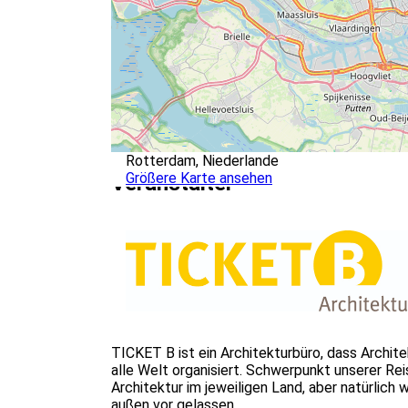
Rotterdam, Niederlande
Größere Karte ansehen
Veranstalter
TICKET B ist ein Architekturbüro, dass Archite
alle Welt organisiert. Schwerpunkt unserer Re
Architektur im jeweiligen Land, aber natürlich
außen vor gelassen.