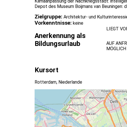
Klimaanpassung der Nachkriegsstadt: intellig
Depot des Museum Boijmans van Beuningen: d
Zielgruppe:
Architektur- und Kulturinteressi
Vorkenntnisse:
keine
LIEGT VO
Anerkennung als
Bildungsurlaub
AUF ANF
MÖGLICH
Kursort
Rotterdam, Niederlande