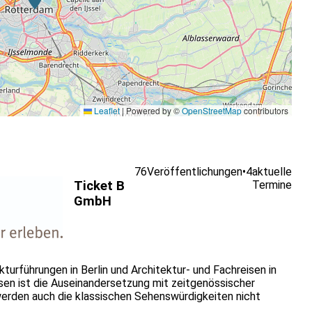
Leaflet
|
Powered by ©
OpenStreetMap
contributors
76
Veröffentlichungen
•
4
aktuelle
Ticket B
Termine
GmbH
kturführungen in Berlin und Architektur- und Fachreisen in
isen ist die Auseinandersetzung mit zeitgenössischer
 werden auch die klassischen Sehenswürdigkeiten nicht