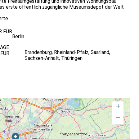
ente Freiraumgestaltung und innovativen Wohnungsbau
as erste öffentlich zugängliche Museumsdepot der Welt
erte
R FÜR
Berlin
RAGE
Brandenburg
,
Rheinland-Pfalz
,
Saarland
,
 FÜR
Sachsen-Anhalt
,
Thüringen
+
−