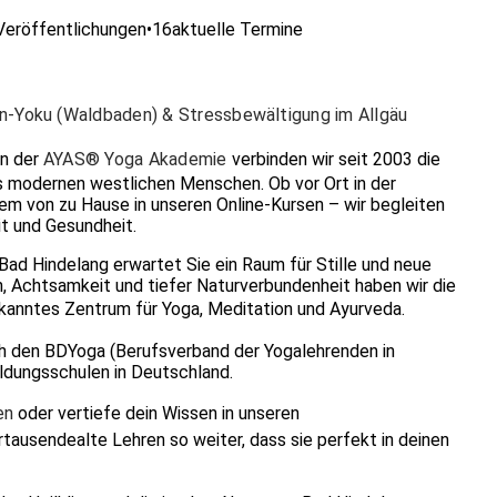
Veröffentlichungen
•
16
aktuelle Termine
rin-Yoku (Waldbaden) & Stressbewältigung im Allgäu
In der
AYAS® Yoga Akademie
verbinden wir seit 2003 die
s modernen westlichen Menschen. Ob vor Ort in der
em von zu Hause in unseren Online-Kursen – wir begleiten
t und Gesundheit.
ad Hindelang erwartet Sie ein Raum für Stille und neue
n, Achtsamkeit und tiefer Naturverbundenheit haben wir die
kanntes Zentrum für Yoga, Meditation und Ayurveda.
rch den BDYoga (Berufsverband der Yogalehrenden in
ldungsschulen in Deutschland.
en
oder vertiefe dein Wissen in unseren
hrtausendealte Lehren so weiter, dass sie perfekt in deinen