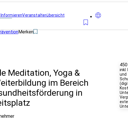
n
Informieren
Veranstalterübersicht
rävention
Merken
450
inkl
le Meditation, Yoga &
und
Sch
iterbildung im Bereich
(digi
Kost
sundheitsförderung in
Unte
Verp
itsplatz
exte
Unte
lnehmer