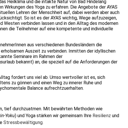
 das Heilklima und die intakte Natur von Bad Hindelang
ven Wirkungen des Yoga zu erfahren. Die Angebote der AYAS
ituellen Lehren der Menschheit auf, dabei werden aber auch
cksichtigt. So ist es der AYAS wichtig, Wege aufzuzeigen,
nd Westen verbinden lassen und in den Alltag des modernen
nen die Teilnehmer auf eine kompetente und individuelle
itnehmerInnen aus verschiedenen Bundesländern die
r erholsamen Auszeit zu verbinden. Inmitten der idyllischen
rkannte Seminare im Rahmen der
surlaub bekannt) an, die speziell auf die Anforderungen der
ltag fordert uns viel ab. Umso wertvoller ist es, sich
ens zu gönnen und einen Weg zu innerer Ruhe und
psychomentale Balance aufrechtzuerhalten.
ein, tief durchzuatmen. Mit bewährten Methoden wie
rin-Yoku
) und Yoga stärken wir gemeinsam Ihre
Resilienz
und
ge
Stressbewältigung
.