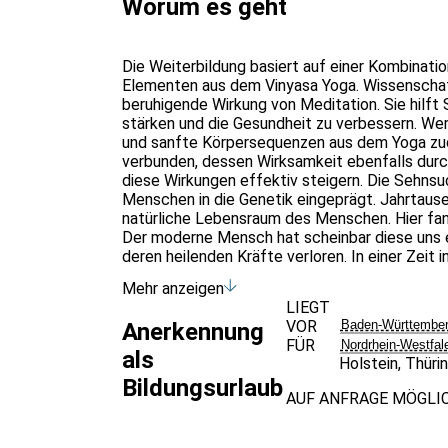
Worum es geht
Die Weiterbildung basiert auf einer Kombinatio
Elementen aus dem Vinyasa Yoga. Wissenschaf
beruhigende Wirkung von Meditation. Sie hilft 
stärken und die Gesundheit zu verbessern. W
und sanfte Körpersequenzen aus dem Yoga zu
verbunden, dessen Wirksamkeit ebenfalls durc
diese Wirkungen effektiv steigern. Die Sehnsuc
Menschen in die Genetik eingeprägt. Jahrtaus
natürliche Lebensraum des Menschen. Hier fan
Der moderne Mensch hat scheinbar diese uns 
deren heilenden Kräfte verloren. In einer Zeit
bestimmen, wird es zunehmend schwieriger di
Mehr anzeigen
erhalten. Neue Energien für den beruflichen A
LIEGT
WIN Situation für Arbeitnehmer und Arbeitgeb
VOR
Baden-Württembe
Anerkennung
FÜR
Nordrhein-Westfal
als
Holstein
,
Thüri
Bildungsurlaub
AUF ANFRAGE MÖGLI