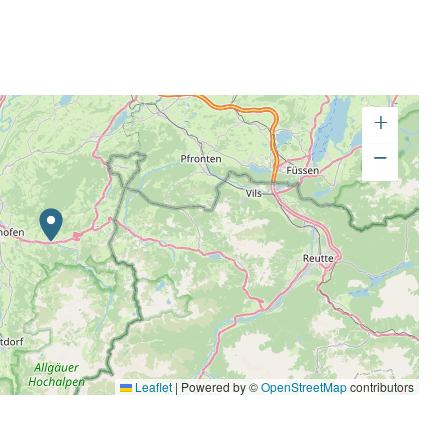
+
−
Leaflet
|
Powered by ©
OpenStreetMap
contributors