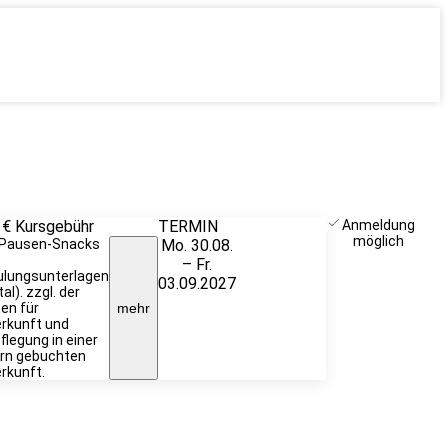
 €
Kursgebühr
TERMIN
Unverbindlich
Anmeldung
möglich
. Pausen-Snacks
Mo. 30.08.
anfragen
– Fr.
ulungsunterlagen
03.09.2027
tal). zzgl. der
en für
mehr
rkunft und
flegung in einer
rn gebuchten
rkunft.