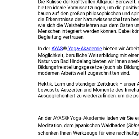
Die Kulisse der kraftvollen Allgäuer Bergwelt,
bieten ideale Voraussetzungen, um die positi
bauen auf den großen philosophischen und spir
die Erkenntnisse der Naturwissenschaften berü
wie sich die Weisheitslehren aus dem Osten u
Menschen integriert werden können. Dabei kön
Begleitung vertrauen.
In der
AYAS
®
Yoga-Akademie
bieten wir Arbe
Möglichkeit, berufliche Weiterbildung mit eine
Natur von Bad Hindelang bieten wir Ihnen ane
Bildungsfreistellungsgesetze (auch als Bildung
modernen Arbeitswelt zugeschnitten sind.
Hektik, Lärm und ständiger Zeitdruck – unser Al
bewusste Auszeiten und Momente des Innehalt
Ausgeglichenheit zu wiederzufinden, um die 
An der
AYAS® Yoga-Akademie
laden wir Sie 
Meditation, dem japanischen Waldbaden (
Shin
schenken Ihnen Werkzeuge für eine nachhalti