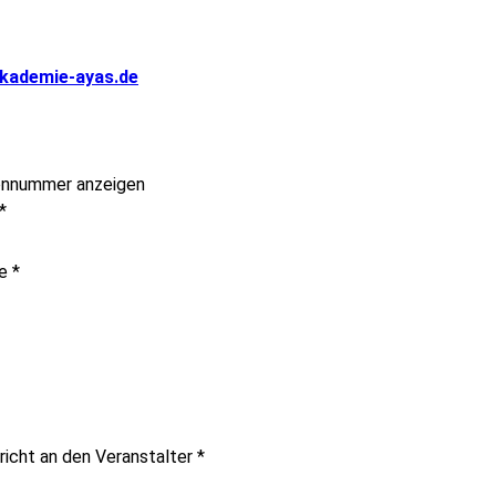
kademie-ayas.de
onnummer anzeigen
*
me
*
richt an den Veranstalter
*