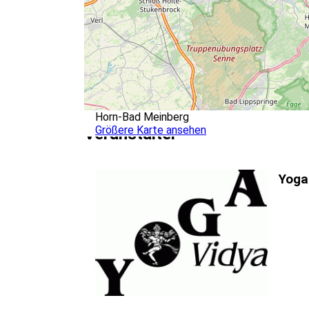
Horn-Bad Meinberg
Größere Karte ansehen
Veranstalter
Yoga 