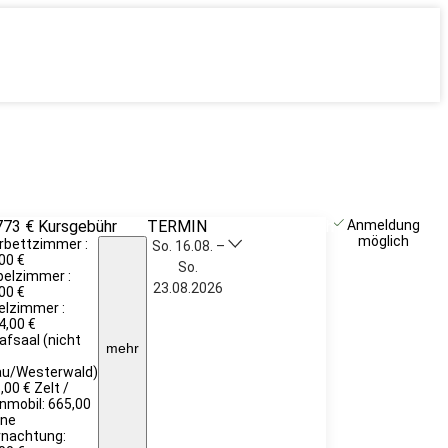
773 €
Kursgebühr
TERMIN
Unverbindlich
Anmeldung
möglich
rbettzimmer :
anfragen
So. 16.08. –
00 €
So.
elzimmer :
23.08.2026
00 €
elzimmer :
4,00 €
afsaal (nicht
mehr
äu/Westerwald)
,00 € Zelt /
mobil: 665,00
hne
rnachtung: