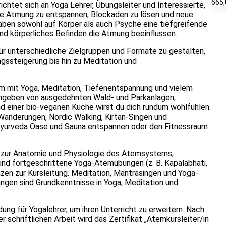
665,
ichtet sich an Yoga Lehrer, Übungsleiter und Interessierte,
e Atmung zu entspannen, Blockaden zu lösen und neue
ben sowohl auf Körper als auch Psyche eine tiefgreifende
d körperliches Befinden die Atmung beeinflussen.
für unterschiedliche Zielgruppen und Formate zu gestalten,
gssteigerung bis hin zu Meditation und
mm mit Yoga, Meditation, Tiefenentspannung und vielem
Umgeben von ausgedehnten Wald- und Parkanlagen,
d einer bio-veganen Küche wirst du dich rundum wohlfühlen.
anderungen, Nordic Walking, Kirtan-Singen und
 Ayurveda Oase und Sauna entspannen oder den Fitnessraum
 zur Anatomie und Physiologie des Atemsystems,
nd fortgeschrittene Yoga-Atemübungen (z. B. Kapalabhati,
n zur Kursleitung. Meditation, Mantrasingen und Yoga-
ungen sind Grundkenntnisse in Yoga, Meditation und
dung für Yogalehrer, um ihren Unterricht zu erweitern. Nach
 schriftlichen Arbeit wird das Zertifikat „Atemkursleiter/in