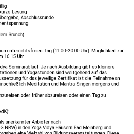
llig
 kurze Lesung
sübergabe, Abschlussrunde
enentspannung
dem Brunch)
en unterrichtsfreien Tag (11.00-20.00 Uhr). Möglichkeit zur
m 16.15 Uhr.
ya Seminarablauf. Je nach Ausbildung gibt es kleinere
tationen und Yogastunden sind weitgehend auf das
setzung für das jeweilige Zertifikat ist die Teilnahme an
nschließlich Meditation und Mantra-Singen morgens und
anzureisen oder früher abzureisen oder einen Tag zu
AdK):
ls anerkannter Anbieter nach
 NRW) in den Yoga Vidya Häusern Bad Meinberg und
gaben eine Vielzahl von Bildungsveranstaltungen. Diese