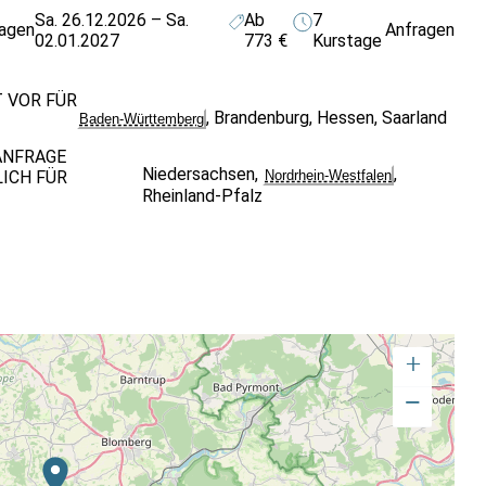
Sa. 26.12.2026 – Sa.
Ab
7
ragen
Anfragen
02.01.2027
773 €
Kurstage
T VOR FÜR
,
Brandenburg
,
Hessen
,
Saarland
Baden-Württemberg
ANFRAGE
Niedersachsen
,
,
ICH FÜR
Nordrhein-Westfalen
Rheinland-Pfalz
+
−