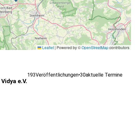
Leaflet
|
Powered by ©
OpenStreetMap
contributors
193
Veröffentlichungen
•
30
aktuelle Termine
Vidya e.V.