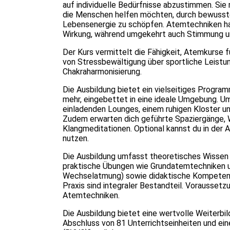
auf individuelle Bedürfnisse abzustimmen. Sie r
die Menschen helfen möchten, durch bewusst
Lebensenergie zu schöpfen. Atemtechniken ha
Wirkung, während umgekehrt auch Stimmung un
Der Kurs vermittelt die Fähigkeit, Atemkurse 
von Stressbewältigung über sportliche Leistun
Chakraharmonisierung.
Die Ausbildung bietet ein vielseitiges Progra
mehr, eingebettet in eine ideale Umgebung. 
einladenden Lounges, einem ruhigen Kloster un
Zudem erwarten dich geführte Spaziergänge, W
Klangmeditationen. Optional kannst du in der
nutzen.
Die Ausbildung umfasst theoretisches Wissen
praktische Übungen wie Grundatemtechniken u
Wechselatmung) sowie didaktische Kompetenze
Praxis sind integraler Bestandteil. Voraussetz
Atemtechniken.
Die Ausbildung bietet eine wertvolle Weiterbil
Abschluss von 81 Unterrichtseinheiten und einer