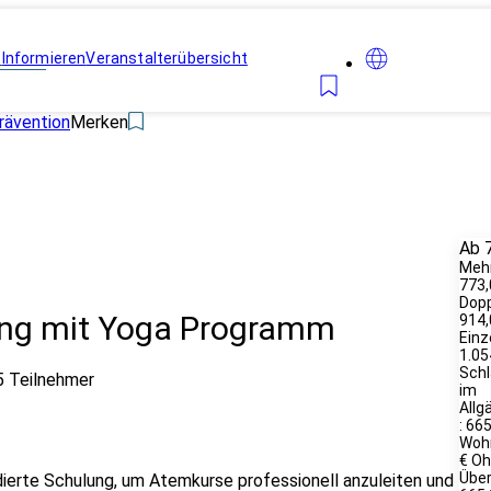
n
Informieren
Veranstalterübersicht
rävention
Merken
Ab 
Meh
773,
Dopp
ung mit Yoga Programm
914,
Einz
1.05
Schl
5 Teilnehmer
im
Allg
: 665
Wohn
€ O
Übe
dierte Schulung, um Atemkurse professionell anzuleiten und