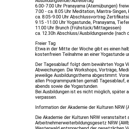
Ausbildungsende/Abreisetag
6.00-7.00 Uhr Pranayama (Atemübungen) freiwi
7.00 - ca. 8.05 Uhr Meditation, Mantra-Singen,
ca. 8.05-9.00 Uhr Abschlussvortrag Zertifikat
9.15 -11.00 Uhr Yogastunde, Pranayama, Tief
11.00 Uhr Brunch (Frühstück/Mittagessen)
ca. 12.30h Abschluss/Ausbildungsende (nach 
Freier Tag
Etwa in der Mitte der Woche gibt es einen halb
kostenfreien Teilnahme an einer Yogastunde u
Der Tagesablauf folgt dem bewährten Yoga Vid
Abweichungen. Die Workshops, Vorträge, Medi
jeweilige Ausbildungsthema abgestimmt. Voraus
allen Programmpunkten gemäß Tagesablauf, ei
abends sowie die Yogastunden.
Bei Ausbildungen ist es nicht möglich, später 
verpassen.
Information der Akademie der Kulturen NRW (
Die Akademie der Kulturen NRW veranstaltet a
Arbeitnehmerweiterbildungsgesetz NRW (AWbG
Westerwald entsprechend der gesetzlichen Vor