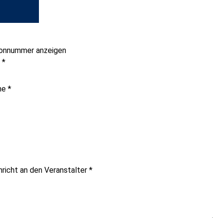
onnummer anzeigen
e
*
me
*
hricht an den Veranstalter
*