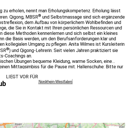
tag zu erholen, nennt man Erholungskompetenz. Erholung lässt
®
ühren. Qigong, MBSR
und Selbstmassage sind sich ergänzende
bstreflexion, dem Aufbau von körperlichem Wohlbefinden und
ge, die Sie in Kontakt mit Ihren persönlichen Ressourcen und
den diese Methoden kennenlernen und sich selbst ein kleines
n die Basis werden, um den Berufsanforderungen klar und
n kollegialen Umgang zu pflegen. Anita Wilmes ist Kursleiterin
®
BSR
) und Qigong-Lehrerin. Seit vielen Jahren praktiziert sie
ts-Coachings an.
aktischen Übungen bequeme Kleidung, warme Socken, eine
inen Mittagsimbiss für die Pause mit. Hallenschuhe: Bitte nur
LIEGT VOR FÜR
Nordrhein-Westfalen
ub