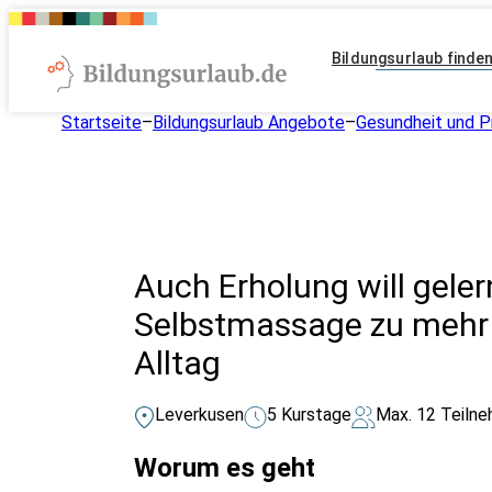
Bildungsurlaub finde
Startseite
–
Bildungsurlaub Angebote
–
Gesundheit und P
Auch Erholung will geler
Selbstmassage zu mehr 
Alltag
Leverkusen
5 Kurstage
Max. 12 Teiln
Worum es geht