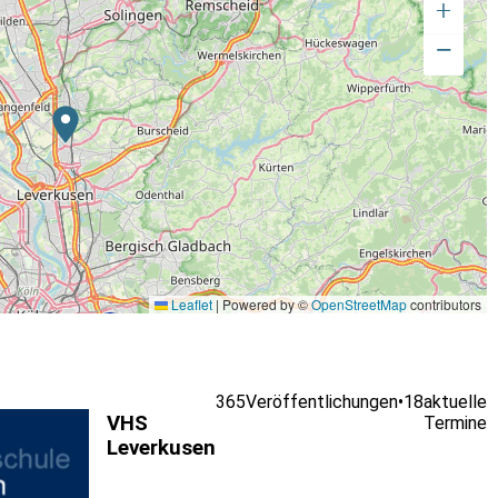
+
−
Leaflet
|
Powered by ©
OpenStreetMap
contributors
365
Veröffentlichungen
•
18
aktuelle
VHS
Termine
Leverkusen