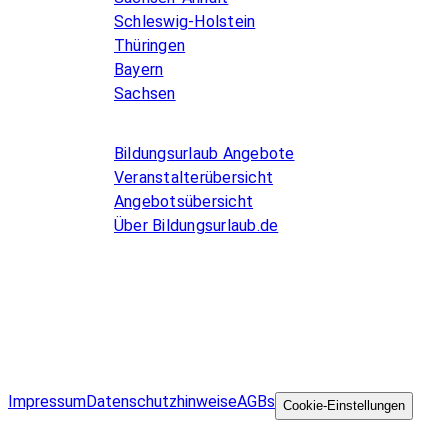
Schleswig-Holstein
Thüringen
Bayern
Sachsen
Allgemeines
Bildungsurlaub Angebote
Veranstalterübersicht
Angebotsübersicht
Über Bildungsurlaub.de
Infos for Language schools
Kurse inserieren
Impressum
Datenschutzhinweise
AGBs
©
Cookie-Einstellungen