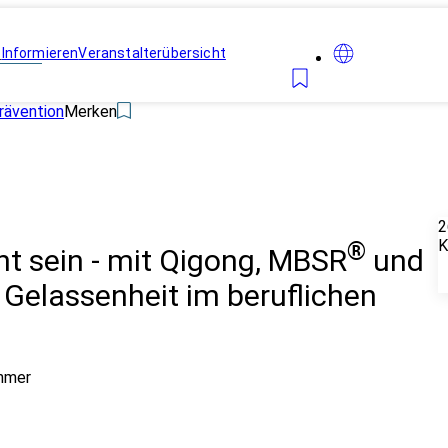
n
Informieren
Veranstalterübersicht
rävention
Merken
2
K
®
nt sein - mit Qigong, MBSR
und
Gelassenheit im beruflichen
ehmer