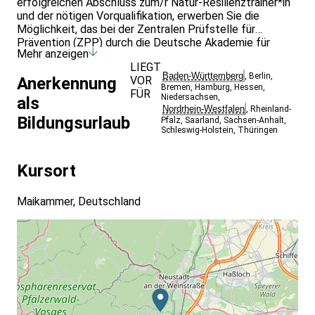
erfolgreichen Abschluss zum/r Natur-Resilienztrainer*in
und der nötigen Vorqualifikation, erwerben Sie die
Möglichkeit, das bei der Zentralen Prüfstelle für
Prävention (ZPP) durch die Deutsche Akademie für
Mehr anzeigen
Waldbaden und Gesundheit, hinterlegte 8-Wochen-
LIEGT
Kurskonzept zu nutzen und den gesetzlichen
Baden-Württemberg
,
Berlin
,
VOR
Anerkennung
Krankenkassen anzubieten.1) (Konzept-ID: 20200415-
Bremen
,
Hamburg
,
Hessen
,
FÜR
S13844; 20201222-V17330)
Niedersachsen
,
als
Nordrhein-Westfalen
,
Rheinland-
Bildungsurlaub
Pfalz
,
Saarland
,
Sachsen-Anhalt
,
Schleswig-Holstein
,
Thüringen
Kursort
Maikammer, Deutschland