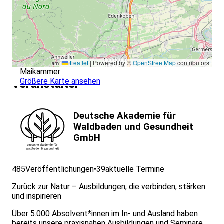
Leaflet
|
Powered by ©
OpenStreetMap
contributors
Maikammer
Größere Karte ansehen
Veranstalter
Deutsche Akademie für
Waldbaden und Gesundheit
GmbH
485
Veröffentlichungen
•
39
aktuelle Termine
Zurück zur Natur – Ausbildungen, die verbinden, stärken
und inspirieren
Über 5.000 Absolvent*innen im In- und Ausland haben
bereits unsere praxisnahen Ausbildungen und Seminare