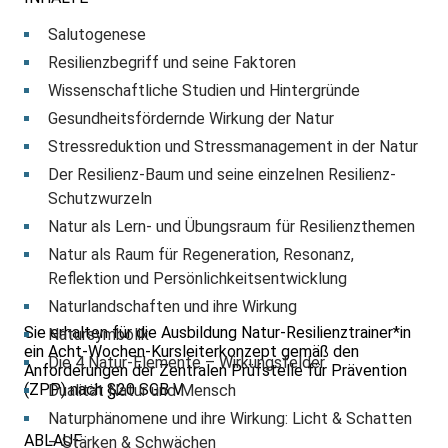
Salutogenese
Resilienzbegriff und seine Faktoren
Wissenschaftliche Studien und Hintergründe
Gesundheitsfördernde Wirkung der Natur
Stressreduktion und Stressmanagement in der Natur
Der Resilienz-Baum und seine einzelnen Resilienz-
Schutzwurzeln
Natur als Lern- und Übungsraum für Resilienzthemen
Natur als Raum für Regeneration, Resonanz,
Reflektion und Persönlichkeitsentwicklung
Naturlandschaften und ihre Wirkung
Sie erhalten für die Ausbildung Natur-Resilienztrainer*in
Natursymbolik
ein Acht-Wochen-Kursleiterkonzept gemäß den
Die 4 Natur-Elemente – Wirkungsfelder
Anforderungen der Zentralen Prüfstelle für Prävention
(ZPP) nach §20 SGB V.
Dualität Natur und Mensch
Naturphänomene und ihre Wirkung: Licht & Schatten
ABLAUF
– Stärken & Schwächen