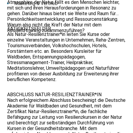
Atmosphäre der Natur fällt es den Menschen leichter,
Marketing & Vertrieb
mit sich und ihren Herausforderungen in Resonanz zu
gehen. Darüber hinaus bietet sie Weite und Raum für
Persönlichkeitsentwicklung und Ressourcenstärkung.
Warum also nicht die Kraft der Natur mit dem
TÄTIGKEITSFELDER
Resilienztraining zusammenzuführen?
Als Natur-Resilienztrainer*in leiten Sie Kurse oder
einzelne Veranstaltungen in Unternehmen, Reha-Zentren,
Tourismusverbänden, Volkshochschulen, Hotels,
Forstämtern etc. an. Besonders Kursleiter für
Waldbaden, Entspannungspädagogen,
Stressmanagement-Trainer, Heilpraktiker,
Meditationslehrer, Umweltpädagogen und Naturführer
profitieren von dieser Ausbildung zur Erweiterung ihrer
beruflichen Kompetenz.
ABSCHLUSS NATUR-RESILIENZTRAINER*IN
Nach erfolgreichem Abschluss bescheinigt die Deutsche
Akademie für Waldbaden und Gesundheit, mit dem
Zertifikat Natur-Resilienztrainer*in, die fachliche
Befähigung zur Leitung von Resilienzkursen in der Natur
und berechtigt zur selbständigen Durchführung von
Kursen in der Gesundheitsbranche. Mit dem