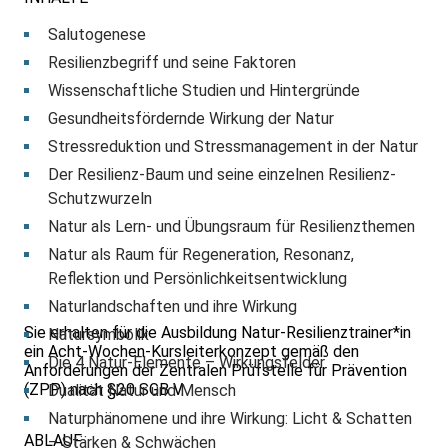
Salutogenese
Resilienzbegriff und seine Faktoren
Wissenschaftliche Studien und Hintergründe
Gesundheitsfördernde Wirkung der Natur
Stressreduktion und Stressmanagement in der Natur
Der Resilienz-Baum und seine einzelnen Resilienz-
Schutzwurzeln
Natur als Lern- und Übungsraum für Resilienzthemen
Natur als Raum für Regeneration, Resonanz,
Reflektion und Persönlichkeitsentwicklung
Naturlandschaften und ihre Wirkung
Sie erhalten für die Ausbildung Natur-Resilienztrainer*in
Natursymbolik
ein Acht-Wochen-Kursleiterkonzept gemäß den
Die 4 Natur-Elemente – Wirkungsfelder
Anforderungen der Zentralen Prüfstelle für Prävention
(ZPP) nach §20 SGB V.
Dualität Natur und Mensch
Naturphänomene und ihre Wirkung: Licht & Schatten
ABLAUF
– Stärken & Schwächen