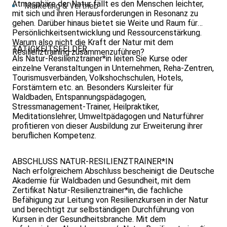
Atmosphäre der Natur fällt es den Menschen leichter,
Marketing & Vertrieb
mit sich und ihren Herausforderungen in Resonanz zu
gehen. Darüber hinaus bietet sie Weite und Raum für
Persönlichkeitsentwicklung und Ressourcenstärkung.
Warum also nicht die Kraft der Natur mit dem
TÄTIGKEITSFELDER
Resilienztraining zusammenzuführen?
Als Natur-Resilienztrainer*in leiten Sie Kurse oder
einzelne Veranstaltungen in Unternehmen, Reha-Zentren,
Tourismusverbänden, Volkshochschulen, Hotels,
Forstämtern etc. an. Besonders Kursleiter für
Waldbaden, Entspannungspädagogen,
Stressmanagement-Trainer, Heilpraktiker,
Meditationslehrer, Umweltpädagogen und Naturführer
profitieren von dieser Ausbildung zur Erweiterung ihrer
beruflichen Kompetenz.
ABSCHLUSS NATUR-RESILIENZTRAINER*IN
Nach erfolgreichem Abschluss bescheinigt die Deutsche
Akademie für Waldbaden und Gesundheit, mit dem
Zertifikat Natur-Resilienztrainer*in, die fachliche
Befähigung zur Leitung von Resilienzkursen in der Natur
und berechtigt zur selbständigen Durchführung von
Kursen in der Gesundheitsbranche. Mit dem