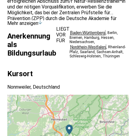
erfolgreichen Abschluss zum/r Natur-Resilienztrainer*in
und der nötigen Vorqualifikation, erwerben Sie die
Möglichkeit, das bei der Zentralen Prüfstelle für
Prävention (ZPP) durch die Deutsche Akademie für
Mehr anzeigen
Waldbaden und Gesundheit, hinterlegte 8-Wochen-
LIEGT
Kurskonzept zu nutzen und den gesetzlichen
Baden-Württemberg
,
Berlin
,
VOR
Anerkennung
Krankenkassen anzubieten.1) (Konzept-ID: 20200415-
Bremen
,
Hamburg
,
Hessen
,
FÜR
S13844; 20201222-V17330)
Niedersachsen
,
als
Nordrhein-Westfalen
,
Rheinland-
Bildungsurlaub
Pfalz
,
Saarland
,
Sachsen-Anhalt
,
Schleswig-Holstein
,
Thüringen
Kursort
Nonnweiler, Deutschland