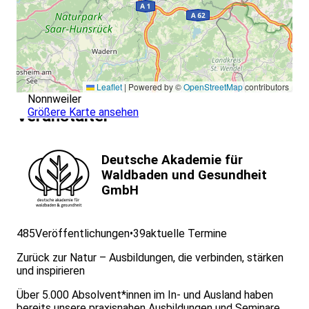
Leaflet
|
Powered by ©
OpenStreetMap
contributors
Nonnweiler
Größere Karte ansehen
Veranstalter
Deutsche Akademie für
Waldbaden und Gesundheit
GmbH
485
Veröffentlichungen
•
39
aktuelle Termine
Zurück zur Natur – Ausbildungen, die verbinden, stärken
und inspirieren
Über 5.000 Absolvent*innen im In- und Ausland haben
bereits unsere praxisnahen Ausbildungen und Seminare