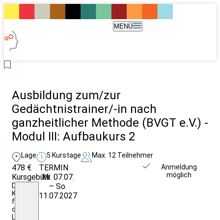
MENÜ
Ausbildung zum/zur
Gedächtnistrainer/-in nach
ganzheitlicher Methode (BVGT e.V.) -
Modul III: Aufbaukurs 2
Lage
5 Kurstage
Max. 12 Teilnehmer
478 €
TERMIN
Weitere Infos &
Anmeldung
möglich
Kursgebühr
Mi. 07.07.
Anmeldung
Die
– So.
Kosten
11.07.2027
für
das
Lehrmaterial