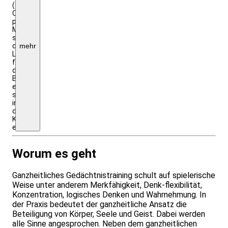
(1
Ordner
pro
Modul),
sowie
die
mehr
Lizenzgebühr
für
den
BVGT
e.V.
sind
in
der
Kursgebühr
enthalten.
Worum es geht
Ganzheitliches Gedächtnistraining schult auf spielerische
Weise unter anderem Merkfähigkeit, Denk-flexibilität,
Konzentration, logisches Denken und Wahrnehmung. In
der Praxis bedeutet der ganzheitliche Ansatz die
Beteiligung von Körper, Seele und Geist. Dabei werden
alle Sinne angesprochen. Neben dem ganzheitlichen