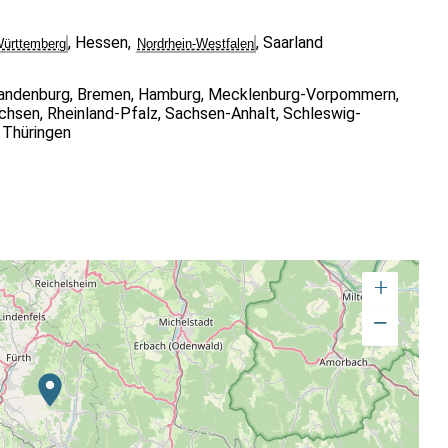
,
Hessen
,
,
Saarland
ürttemberg
Nordrhein-Westfalen
andenburg
,
Bremen
,
Hamburg
,
Mecklenburg-Vorpommern
,
chsen
,
Rheinland-Pfalz
,
Sachsen-Anhalt
,
Schleswig-
,
Thüringen
+
−