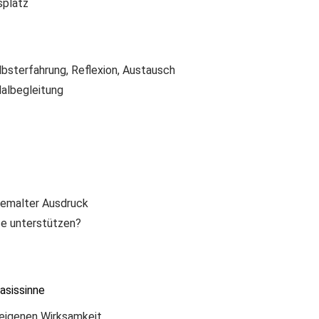
splatz
lbsterfahrung, Reflexion, Austausch
Malbegleitung
 gemalter Ausdruck
ase unterstützen?
asissinne
 eigenen Wirksamkeit