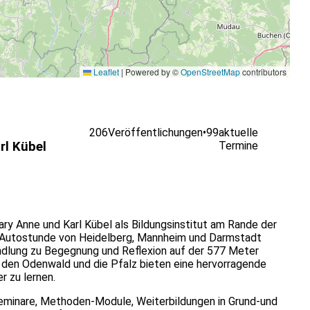
Leaflet
|
Powered by ©
OpenStreetMap
contributors
206
Veröffentlichungen
•
99
aktuelle
rl Kübel
Termine
ry Anne und Karl Kübel als Bildungsinstitut am Rande der
 Autostunde von Heidelberg, Mannheim und Darmstadt
ndlung zu Begegnung und Reflexion auf der 577 Meter
 den Odenwald und die Pfalz bieten eine hervorragende
r zu lernen.
lseminare, Methoden-Module, Weiterbildungen in Grund-und