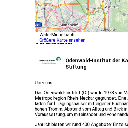
Wald-Michelbach
Größere Karte ansehen
Veranstalter
Odenwald-Institut der Ka
Stiftung
Über uns
Das Odenwald-Institut (OI) wurde 1978 von Ma
Metropolregion Rhein-Neckar gegründet. Eine
laden fünf Tagungshäuser mit eigener Buchha
hohen Tromm. Abstand vom Alltag und Blick in
Voraussetzung, um miteinander und voneinande
Jährlich bieten wir rund 400 Angebote: Einze