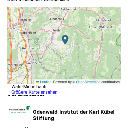
Leaflet
|
Powered by ©
OpenStreetMap
contributors
Wald-Michelbach
Größere Karte ansehen
Veranstalter
Odenwald-Institut der Karl Kübel
Stiftung