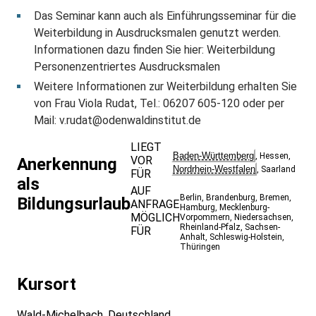
Das Seminar kann auch als Einführungsseminar für die
Weiterbildung in Ausdrucksmalen genutzt werden.
Informationen dazu finden Sie hier: Weiterbildung
Personenzentriertes Ausdrucksmalen
Weitere Informationen zur Weiterbildung erhalten Sie
von Frau Viola Rudat, Tel.: 06207 605-120 oder per
Mail:
v.rudat@odenwaldinstitut.de
LIEGT
Baden-Württemberg
,
Hessen
,
VOR
Anerkennung
Nordrhein-Westfalen
,
Saarland
FÜR
als
AUF
Berlin
,
Brandenburg
,
Bremen
,
Bildungsurlaub
ANFRAGE
Hamburg
,
Mecklenburg-
MÖGLICH
Vorpommern
,
Niedersachsen
,
Rheinland-Pfalz
,
Sachsen-
FÜR
Anhalt
,
Schleswig-Holstein
,
Thüringen
Kursort
Wald-Michelbach, Deutschland