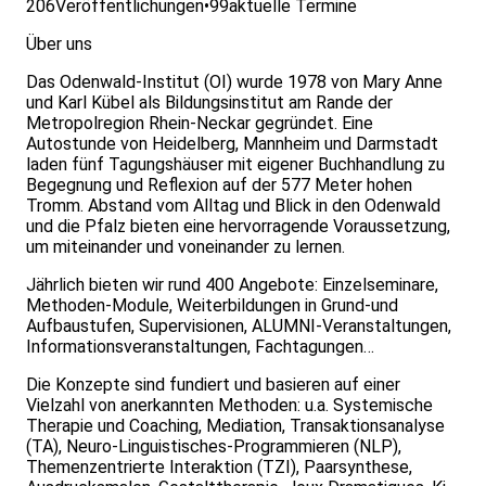
206
Veröffentlichungen
•
99
aktuelle Termine
Über uns
Das Odenwald-Institut (OI) wurde 1978 von Mary Anne
und Karl Kübel als Bildungsinstitut am Rande der
Metropolregion Rhein-Neckar gegründet. Eine
Autostunde von Heidelberg, Mannheim und Darmstadt
laden fünf Tagungshäuser mit eigener Buchhandlung zu
Begegnung und Reflexion auf der 577 Meter hohen
Tromm. Abstand vom Alltag und Blick in den Odenwald
und die Pfalz bieten eine hervorragende Voraussetzung,
um miteinander und voneinander zu lernen.
Jährlich bieten wir rund 400 Angebote: Einzelseminare,
Methoden-Module, Weiterbildungen in Grund-und
Aufbaustufen, Supervisionen, ALUMNI-Veranstaltungen,
Informationsveranstaltungen, Fachtagungen…
Die Konzepte sind fundiert und basieren auf einer
Vielzahl von anerkannten Methoden: u.a. Systemische
Therapie und Coaching, Mediation, Transaktionsanalyse
(TA), Neuro-Linguistisches-Programmieren (NLP),
Themenzentrierte Interaktion (TZI), Paarsynthese,