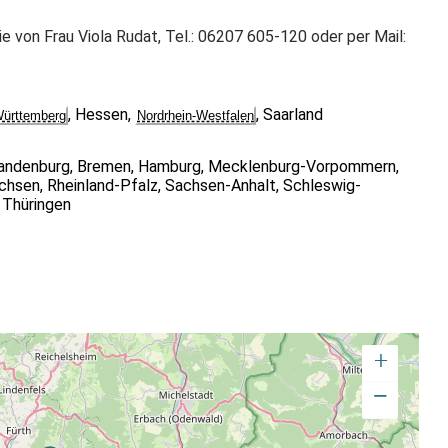
e von Frau Viola Rudat, Tel.: 06207 605-120 oder per Mail:
,
Hessen
,
,
Saarland
ürttemberg
Nordrhein-Westfalen
andenburg
,
Bremen
,
Hamburg
,
Mecklenburg-Vorpommern
,
chsen
,
Rheinland-Pfalz
,
Sachsen-Anhalt
,
Schleswig-
,
Thüringen
+
−