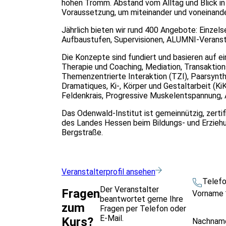
hohen Tromm. Abstand vom Alltag und Blick in
Voraussetzung, um miteinander und voneinande
Jährlich bieten wir rund 400 Angebote: Einze
Aufbaustufen, Supervisionen, ALUMNI-Veranst
Die Konzepte sind fundiert und basieren auf e
Therapie und Coaching, Mediation, Transaktio
Themenzentrierte Interaktion (TZI), Paarsynt
Dramatiques, Ki-, Körper und Gestaltarbeit (K
Feldenkrais, Progressive Muskelentspannung,
Das Odenwald-Institut ist gemeinnützig, zerti
des Landes Hessen beim Bildungs- und Erziehu
Bergstraße.
Veranstalterprofil ansehen
Telef
Der Veranstalter
Fragen
Vorname
beantwortet gerne Ihre
zum
Fragen per Telefon oder
E-Mail.
Kurs?
Nachna