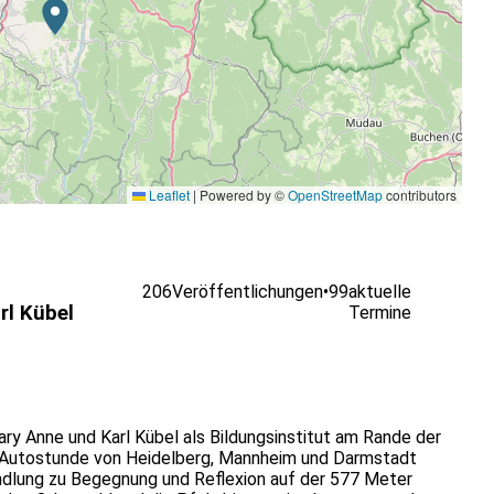
Leaflet
|
Powered by ©
OpenStreetMap
contributors
206
Veröffentlichungen
•
99
aktuelle
rl Kübel
Termine
ry Anne und Karl Kübel als Bildungsinstitut am Rande der
 Autostunde von Heidelberg, Mannheim und Darmstadt
ndlung zu Begegnung und Reflexion auf der 577 Meter