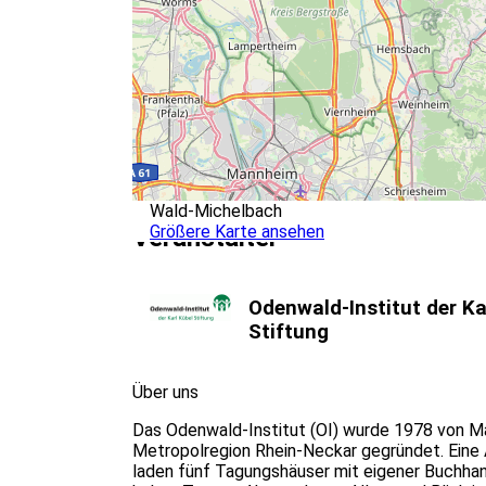
Wald-Michelbach
Größere Karte ansehen
Veranstalter
Odenwald-Institut der Ka
Stiftung
Über uns
Das Odenwald-Institut (OI) wurde 1978 von Ma
Metropolregion Rhein-Neckar gegründet. Eine
laden fünf Tagungshäuser mit eigener Buchha