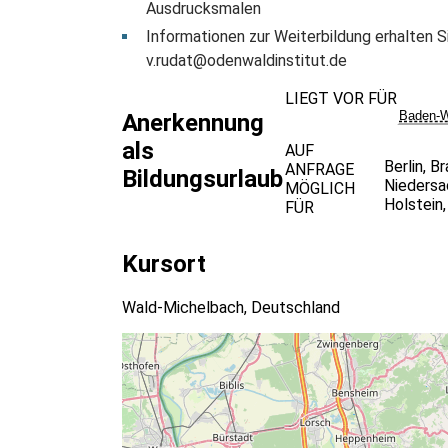
Ausdrucksmalen
Informationen zur Weiterbildung erhalten Si
v.rudat@odenwaldinstitut.de
LIEGT VOR FÜR
Baden-W
Anerkennung
als
AUF
Berlin
,
Br
ANFRAGE
Bildungsurlaub
Niedersa
MÖGLICH
Holstein
FÜR
Kursort
Wald-Michelbach, Deutschland