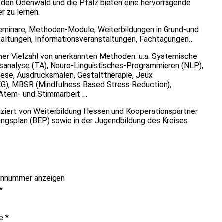
 den Odenwald und die Pfalz bieten eine hervorragende
r zu lernen.
lseminare, Methoden-Module, Weiterbildungen in Grund-und
altungen, Informationsveranstaltungen, Fachtagungen…
iner Vielzahl von anerkannten Methoden: u.a. Systemische
nsanalyse (TA), Neuro-Linguistisches-Programmieren (NLP),
hese, Ausdrucksmalen, Gestalttherapie, Jeux
iKG), MBSR (Mindfulness Based Stress Reduction),
 Atem- und Stimmarbeit …
fiziert von Weiterbildung Hessen und Kooperationspartner
ngsplan (BEP) sowie in der Jugendbildung des Kreises
onnummer anzeigen
*
me
*