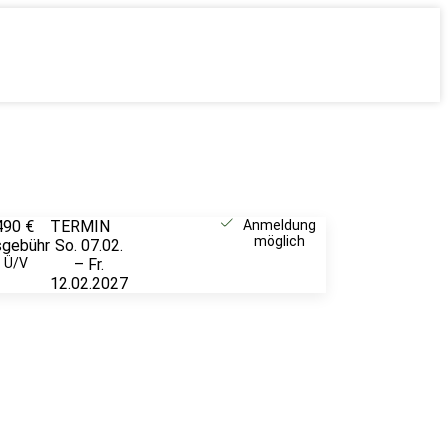
490 €
TERMIN
Unverbindlich
Anmeldung
möglich
sgebühr
So. 07.02.
anfragen
. Ü/V
– Fr.
12.02.2027