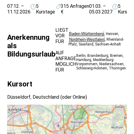
07.12. –
5
315
Anfragen
01.03. –
5
11.12.2026
Kurstage
€
05.03.2027
Kursta
LIEGT
Baden-Württemberg
,
Hessen
,
VOR
Anerkennung
Nordrhein-Westfalen
,
Rheinland-
FÜR
als
Pfalz
,
Saarland
,
Sachsen-Anhalt
Bildungsurlaub
AUF
Berlin
,
Brandenburg
,
Bremen
,
ANFRAGE
Hamburg
,
Mecklenburg-
MÖGLICH
Vorpommern
,
Niedersachsen
,
Schleswig-Holstein
,
Thüringen
FÜR
Kursort
Düsseldorf, Deutschland
(oder Online)