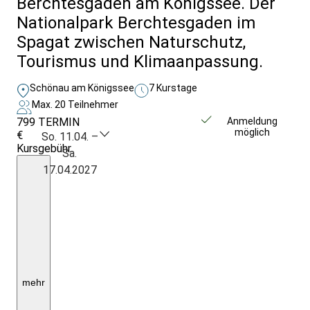
Berchtesgaden am Königssee. Der
Nationalpark Berchtesgaden im
Spagat zwischen Naturschutz,
Tourismus und Klimaanpassung.
Schönau am Königssee
7 Kurstage
Max. 20 Teilnehmer
799
TERMIN
Weitere Infos &
Anmeldung
möglich
€
Anmeldung
So. 11.04. –
Kursgebühr
Sa.
6
17.04.2027
Ü./HP
(Frühstück
&
Lunchpaket)
im
1/2
DZ
mit
DU/WC;
1x
gemeinsames
mehr
Abendessen;
Begegnungen