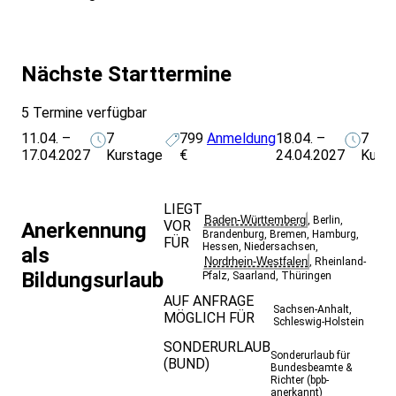
Da wir die Region zu Fuß erkunden und mehrstündige
Wanderungen in den Bergen unternehmen, sind eine
gute körperliche Konstitution, schwindelfreie
Trittsicherheit sowie gutes Schuhwerk
Nächste Starttermine
(Wanderschuhe) Voraussetzung. Die Wandertouren
sind wetterabhängig und können somit von der
5 Termine verfügbar
Ausschreibung abweichen. Dieser Bildungsurlaub ist
11.04. –
7
799
Anmeldung
18.04. –
7
nicht geeignet für Personen mit Erkrankungen oder
17.04.2027
Kurstage
€
24.04.2027
Kurs
Probleme des Herzens, des Kreislaufs, der Atmung
und Beeinträchtigungen des Bewegungsapparates.
LIEGT
Baden-Württemberg
,
Berlin
,
VOR
Anerkennung
Brandenburg
,
Bremen
,
Hamburg
,
FÜR
Hessen
,
Niedersachsen
,
als
Nordrhein-Westfalen
,
Rheinland-
Bildungsurlaub
Pfalz
,
Saarland
,
Thüringen
AUF ANFRAGE
Sachsen-Anhalt
,
MÖGLICH FÜR
Schleswig-Holstein
SONDERURLAUB
Sonderurlaub für
(BUND)
Bundesbeamte &
Richter (bpb-
anerkannt)