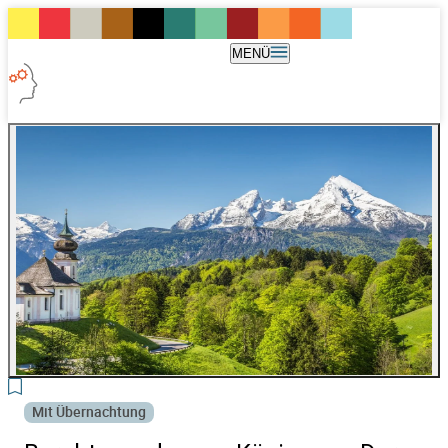
MENÜ
3
Mit Übernachtung