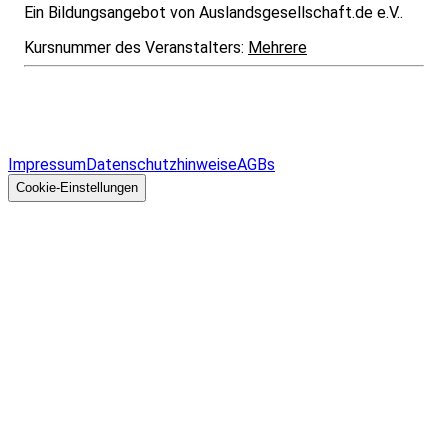
Ein Bildungsangebot von Auslandsgesellschaft.de e.V..
Kursnummer des Veranstalters:
Mehrere
Infos & Gesetze nach Bundesland
Überblick
Allgemeines
Impressum
Datenschutzhinweise
AGBs
© 2026 EGcom
GmbH
Cookie-Einstellungen