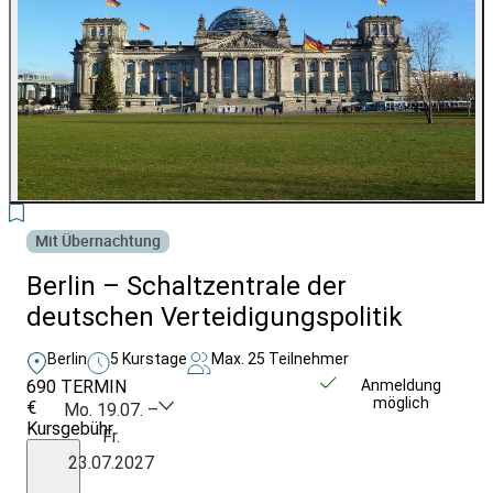
2
Mit Übernachtung
Berlin – Schaltzentrale der
deutschen Verteidigungspolitik
Berlin
5 Kurstage
Max. 25 Teilnehmer
690
TERMIN
Weitere Infos &
Anmeldung
möglich
€
Anmeldung
Mo. 19.07. –
Kursgebühr
Fr.
inkl.
23.07.2027
Unterkunft,
€