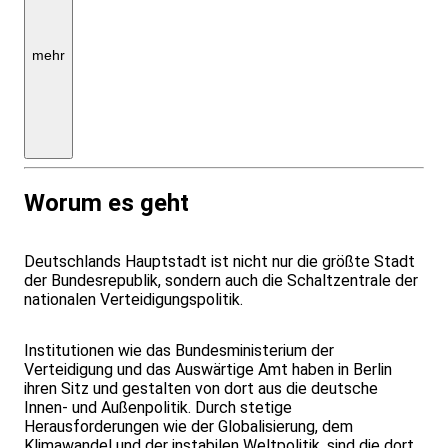
190,-
Einzelzimmerzuschlag,
für
Teilnehmer*innen
mehr
aus
Berlin
auch
ohne
Hotel
buchbar
Worum es geht
Deutschlands Hauptstadt ist nicht nur die größte Stadt
der Bundesrepublik, sondern auch die Schaltzentrale der
nationalen Verteidigungspolitik.
Institutionen wie das Bundesministerium der
Verteidigung und das Auswärtige Amt haben in Berlin
ihren Sitz und gestalten von dort aus die deutsche
Innen- und Außenpolitik. Durch stetige
Herausforderungen wie der Globalisierung, dem
Klimawandel und der instabilen Weltpolitik, sind die dort