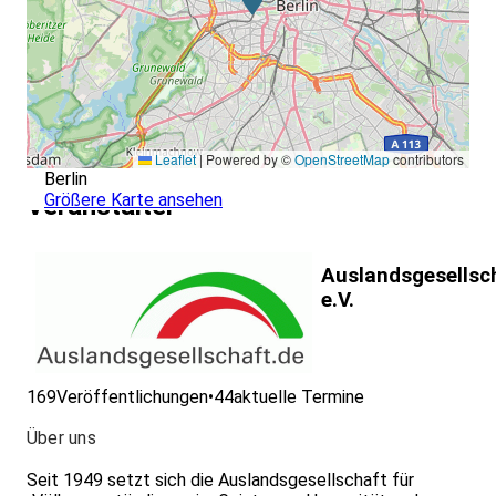
Leaflet
|
Powered by ©
OpenStreetMap
contributors
Berlin
Größere Karte ansehen
Veranstalter
Auslandsgesellsc
e.V.
169
Veröffentlichungen
•
44
aktuelle Termine
Über uns
Seit 1949 setzt sich die Auslandsgesellschaft für