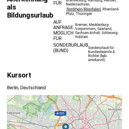
Brandenburg
,
Hamburg
,
Hessen
,
FÜR
Niedersachsen
,
als
Nordrhein-Westfalen
,
Rheinland-
Bildungsurlaub
Pfalz
,
Thüringen
AUF
Bremen
,
Mecklenburg-
ANFRAGE
Vorpommern
,
Saarland
,
MÖGLICH
Sachsen-Anhalt
,
Schleswig-
Holstein
FÜR
SONDERURLAUB
Sonderurlaub für
(BUND)
Bundesbeamte &
Richter (bpb-
anerkannt)
Kursort
Berlin, Deutschland