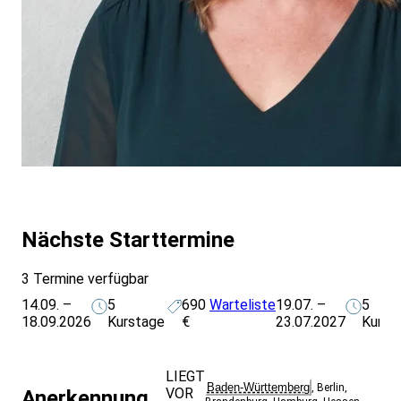
Nächste Starttermine
3 Termine verfügbar
14.09. –
5
690
Warteliste
19.07. –
5
18.09.2026
Kurstage
€
23.07.2027
Kurst
LIEGT
Baden-Württemberg
,
Berlin
,
VOR
Anerkennung