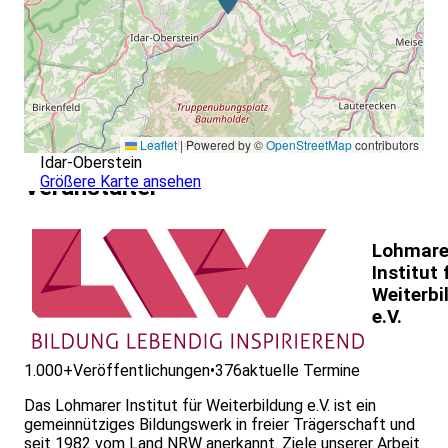
Leaflet
|
Powered by ©
OpenStreetMap
contributors
Idar-Oberstein
Größere Karte ansehen
Veranstalter
Lohmare
Institut 
Weiterbi
e.V.
1.000+
Veröffentlichungen
•
376
aktuelle Termine
Das Lohmarer Institut für Weiterbildung e.V. ist ein
gemeinnütziges Bildungswerk in freier Trägerschaft und
seit 1982 vom Land NRW anerkannt. Ziele unserer Arbeit