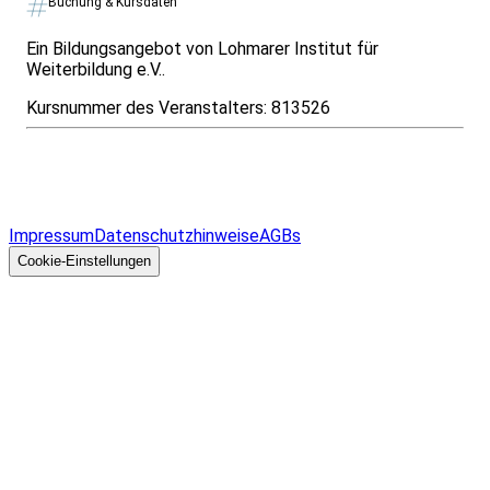
Buchung & Kursdaten
Ein Bildungsangebot von Lohmarer Institut für
Weiterbildung e.V..
Kursnummer des Veranstalters:
813526
Infos & Gesetze nach Bundesland
Überblick
Allgemeines
Impressum
Datenschutzhinweise
AGBs
© 2026 EGcom
GmbH
Cookie-Einstellungen