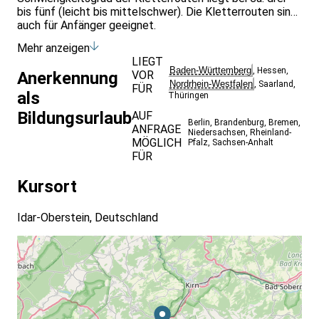
bis fünf (leicht bis mittelschwer). Die Kletter­routen sind
auch für Anfänger geeignet.
Mehr anzeigen
LIEGT
Baden-Württemberg
,
Hessen
,
VOR
Anerkennung
Nordrhein-Westfalen
,
Saarland
,
FÜR
als
Thüringen
Bildungsurlaub
AUF
Berlin
,
Brandenburg
,
Bremen
,
ANFRAGE
Niedersachsen
,
Rheinland-
MÖGLICH
Pfalz
,
Sachsen-Anhalt
FÜR
Kursort
Idar-Oberstein, Deutschland