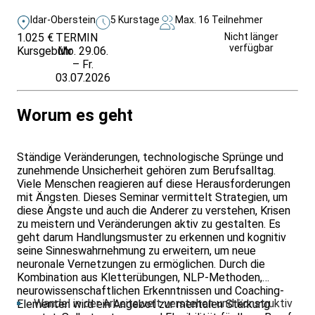
Idar-Oberstein
5 Kurstage
Max. 16 Teilnehmer
1.025 €
TERMIN
Weitere Infos &
Nicht länger
verfügbar
Kursgebühr
Mo. 29.06.
Anmeldung
– Fr.
03.07.2026
Worum es geht
Ständige Veränderungen, technologische Sprünge und
zunehmende Unsicherheit gehören zum Berufsalltag.
Viele Menschen reagieren auf diese Herausforderungen
mit Ängsten. Dieses Seminar vermittelt Strategien, um
diese Ängste und auch die Anderer zu verstehen, Krisen
zu meistern und Veränderungen aktiv zu gestalten. Es
geht darum Handlungsmuster zu erkennen und kognitiv
seine Sinneswahrnehmung zu erweitern, um neue
neuronale Vernetzungen zu ermöglichen. Durch die
Kombination aus Kletterübungen, NLP-Methoden,
neurowissenschaftlichen Erkenntnissen und Coaching-
Wandel in der Arbeitswelt verstehen und konstruktiv
Elementen wird ein Angebot zur mentalen Stärkung