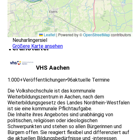
Leaflet
|
Powered by ©
OpenStreetMap
contributors
Neuharlingersiel
Größere Karte ansehen
Veranstalter
VHS Aachen
1.000+
Veröffentlichungen
•
96
aktuelle Termine
Die Volkshochschule ist das kommunale
Weiterbildungszentrum in Aachen, nach dem
Weiterbildungsgesetz des Landes Nordrhein-Westfalen
ist sie eine kommunale Pflichtaufgabe.
Die Inhalte ihres Angebotes sind unabhängig von
politischen, religiösen oder ideologischen
Schwerpunkten und stehen so allen Bürgerinnen und
Bürgern offen. Sie reagiert flexibel und differenziert auf
die aktuellen Bildungsbedürfnisse und -interessen.