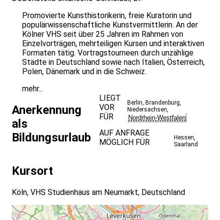
Horizonte nachhaltig und die fachtechnische
Promovierte Kunsthistorikerin, freie Kuratorin und
Erkenntnisse können durch den starken Alltagsbezug ab
populärwissenschaftliche Kunstvermittlerin. An der
sofort im wahren Leben integriert werden. Grundlagen zu
Kölner VHS seit über 25 Jahren im Rahmen von
Bildrechten und nach den Wünschen der Teilnehmenden
Einzelvorträgen, mehrteiligen Kursen und interaktiven
maßgeschneiderte Inhaltsschwerpunkte runden die
Formaten tätig. Vortragstourneen durch unzählige
Veranstaltung ab.
Städte in Deutschland sowie nach Italien, Österreich,
Polen, Dänemark und in die Schweiz.
mehr...
LIEGT
Berlin
,
Brandenburg
,
VOR
Anerkennung
Niedersachsen
,
FÜR
Nordrhein-Westfalen
als
AUF ANFRAGE
Bildungsurlaub
Hessen
,
MÖGLICH FÜR
Saarland
Kursort
Köln, VHS Studienhaus am Neumarkt, Deutschland