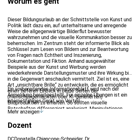
Worum es geht
Dieser Bildungsurlaub an der Schnittstelle von Kunst und
Politik lädt dazu ein, auf unterhaltsame und anregende
Weise die allgegenwärtige Bilderflut bewusster
wahrzunehmen und die visuelle Kommunikation besser zu
beherrschen. Im Zentrum steht der informierte Blick als
Schlüssel zum Lesen von Bildern und zur Beantwortung
von Fragen nach Echtheit und Inszenierung,
Dokumentation und Fiktion. Anhand ausgewählter
Beispiele aus der Kunst und Werbung werden
wiederkehrende Darstellungsmuster und ihre Wirkung bis
in die Gegenwart anschaulich vermittelt. Ziel ist es, eine
Art „unsichtbare Brille“ zu entwickeln, die es ermöglicht
Ein vorbereitendes Informationsblatt wird nach der
einen tieferen Einblick in beide Seiten der
Anmeldung bereitgestellt. Für einzelne Übungen ist ein
(menschengemachten oder KI-generierten)
internetfähiges Gerät von Vorteil.
Bildproduktion zu erhalten: So sollten visuelle
Botschaften differenziert analysiert, Manipulationen
Mehr anzeigen
erkannt und die eigene Bildsprache gezielter eingesetzt
werden können. Durch eine Mischung aus reich
Dozent
illustrierten Präsentationen, aktivierenden Workshops
und abwechslungsreichen Rollenspielen wird diese
Weiterbildung kurzweilig. Sie erweitert die persönlichen
DC
Donatella Chiancone-Schneider
, Dr.