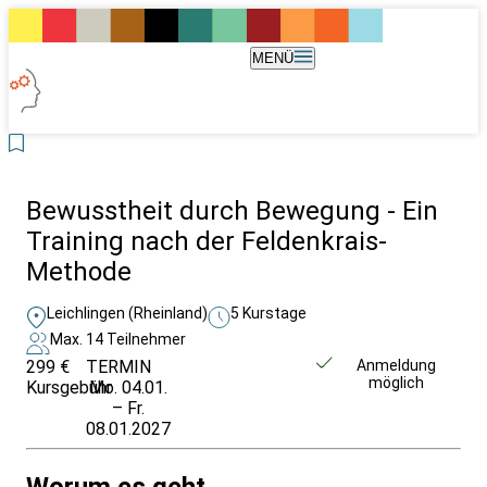
MENÜ
Bewusstheit durch Bewegung - Ein
Training nach der Feldenkrais-
Methode
Leichlingen (Rheinland)
5 Kurstage
Max. 14 Teilnehmer
299 €
TERMIN
Unverbindlich
Anmeldung
möglich
Kursgebühr
Mo. 04.01.
anfragen
– Fr.
08.01.2027
Worum es geht