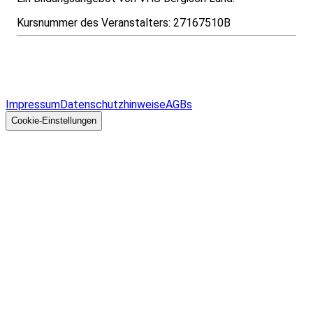
Kursnummer des Veranstalters:
27167510B
Infos & Gesetze nach Bundesland
Überblick
Allgemeines
Impressum
Datenschutzhinweise
AGBs
© 2026 EGcom
GmbH
Cookie-Einstellungen