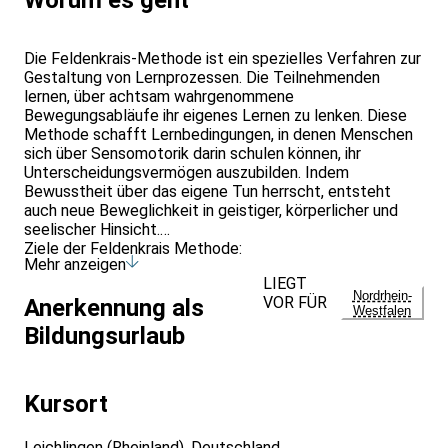
Die Feldenkrais-Methode ist ein spezielles Verfahren zur
Gestaltung von Lernprozessen. Die Teilnehmenden
lernen, über achtsam wahrgenommene
Bewegungsabläufe ihr eigenes Lernen zu lenken. Diese
Methode schafft Lernbedingungen, in denen Menschen
sich über Sensomotorik darin schulen können, ihr
Unterscheidungsvermögen auszubilden. Indem
Bewusstheit über das eigene Tun herrscht, entsteht
auch neue Beweglichkeit in geistiger, körperlicher und
seelischer Hinsicht.
Ziele der Feldenkrais Methode:
Mehr anzeigen
- Verbesserung der Fähigkeit der Selbstlenkung
LIEGT
- Handlungskompetenz und Öffnung bisher nicht
Nordrhein-
VOR FÜR
Anerkennung als
zugänglicher Wahrnehmungsdimensionen
Westfalen
- Leistungsfähigkeit, Ausdauer, Vitalität und
Bildungsurlaub
Wohlbefinden
- Flexibilität bezüglich körperlicher, geistiger und
seelischer Beweglichkeit
Kursort
- Eigenwahrnehmung und Erweiterung des Selbstbildes
- Verringerung und Abbau von unnötiger Anstrengung und
Spannung
Leichlingen (Rheinland), Deutschland