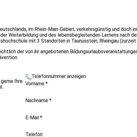
Deutschlands, im Rhein-Main-Gebiet, verkehrsgünstig und doch i
der Weiterbildung und des lebensbegleitenden Lernens nach d
kshochschule mit 3 Standorten in Taunusstein, Rheingau (zurzeit
sichtlich der von ihr angebotenen Bildungsurlaubsveranstaltunge
vention.
Telefonnummer anzeigen
 gerne Ihre
Vorname
*
l.
Nachname
*
E-Mail
*
Telefon