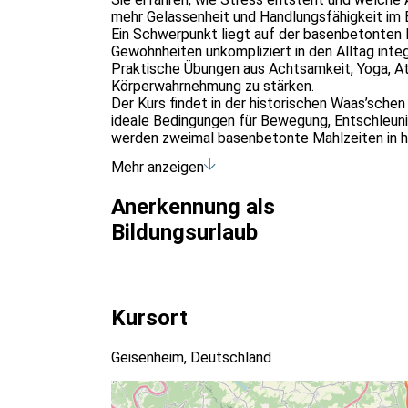
mehr Gelassenheit und Handlungsfähigkeit im B
Ein Schwerpunkt liegt auf der basenbetonten E
Gewohnheiten unkompliziert in den Alltag integ
Praktische Übungen aus Achtsamkeit, Yoga, A
Körperwahrnehmung zu stärken.
Der Kurs findet in der historischen Waas’sche
ideale Bedingungen für Bewegung, Entschleuni
werden zweimal basenbetonte Mahlzeiten in h
Vor Kursbeginn erhalten die Teilnehmenden wi
Mehr anzeigen
Kursleitung: Diana Gertheinrich, Diplom-Pädagog
www.diana-gertheinrich.de
Anerkennung als
Sie arbeitet seit vielen Jahren in den Bereich
Fachwissen mit Methoden aus Achtsamkeit, Bew
Bildungsurlaub
Kursort
Geisenheim, Deutschland