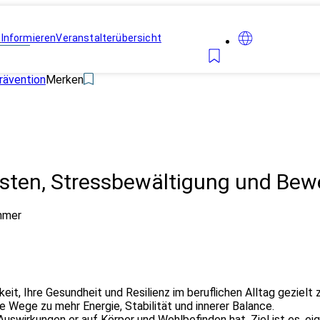
n
Informieren
Veranstalterübersicht
rävention
Merken
asten, Stressbewältigung und Be
hmer
keit, Ihre Gesundheit und Resilienz im beruflichen Alltag geziel
 Wege zu mehr Energie, Stabilität und innerer Balance.
uswirkungen er auf Körper und Wohlbefinden hat. Ziel ist es, ei