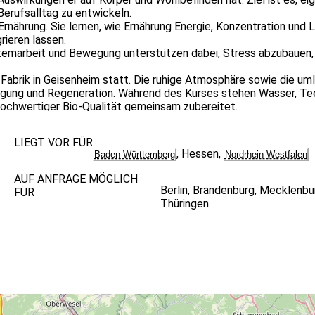
erufsalltag zu entwickeln.
rnährung. Sie lernen, wie Ernährung Energie, Konzentration und 
rieren lassen.
temarbeit und Bewegung unterstützen dabei, Stress abzubauen, 
n Fabrik in Geisenheim statt. Die ruhige Atmosphäre sowie die 
gung und Regeneration. Während des Kurses stehen Wasser, Tee
ochwertiger Bio-Qualität gemeinsam zubereitet.
chtige Informationen zur Vorbereitung auf das Basenfasten.
in, Heilpraktikerin für Psychotherapie, zertifizierte Fastenleite
LIEGT VOR FÜR
,
Hessen
,
Baden-Württemberg
Nordrhein-Westfalen
en Stressprävention, Gesundheitsförderung und Resilienz. Ihr pra
egung, Stressregulation und Ernährung – direkt anwendbar im b
AUF ANFRAGE MÖGLICH
Berlin
,
Brandenburg
,
Mecklenbu
FÜR
Thüringen