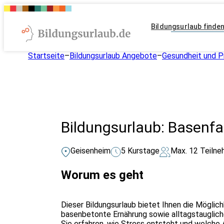
Bildungsurlaub finde
Startseite
–
Bildungsurlaub Angebote
–
Gesundheit und P
Bildungsurlaub: Basenf
Geisenheim
5 Kurstage
Max. 12 Teilne
Worum es geht
Dieser Bildungsurlaub bietet Ihnen die Möglich
basenbetonte Ernährung sowie alltagstaugliche
Sie erfahren, wie Stress entsteht und welche A