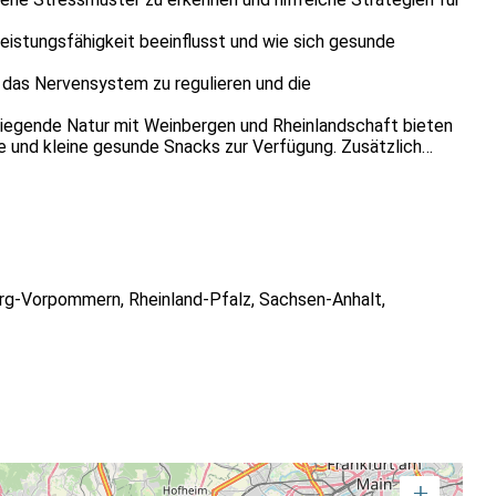
Leistungsfähigkeit beeinflusst und wie sich gesunde
das Nervensystem zu regulieren und die
umliegende Natur mit Weinbergen und Rheinlandschaft bieten
 und kleine gesunde Snacks zur Verfügung. Zusätzlich
rin und Yoga-Trainerin. Weitere Informationen unter
xisorientierter Ansatz verbindet psychologisches
eruflichen Alltag.
rg-Vorpommern
,
Rheinland-Pfalz
,
Sachsen-Anhalt
,
+