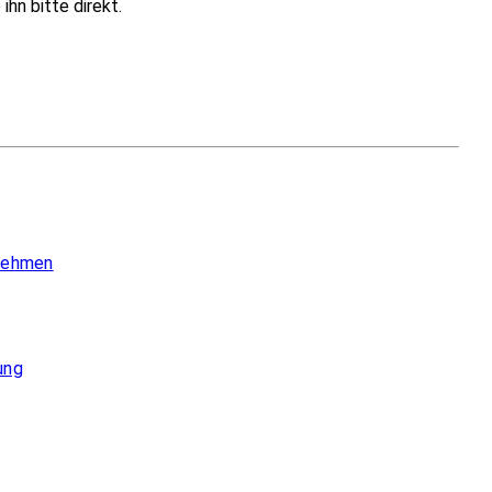
hn bitte direkt.
 nehmen
ung