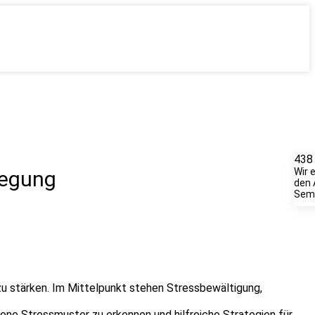
438
Wir 
wegung
den 
Semi
t zu stärken. Im Mittelpunkt stehen Stressbewältigung,
gene Stressmuster zu erkennen und hilfreiche Strategien für