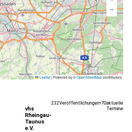
−
Leaflet
|
Powered by ©
OpenStreetMap
contributors
232
Veröffentlichungen
•
70
aktuelle
vhs
Termine
Rheingau-
Taunus
e.V.