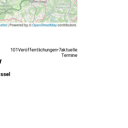
aflet
|
Powered by ©
OpenStreetMap
contributors
101
Veröffentlichungen
•
7
aktuelle
Termine
f
ssel