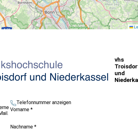
Le
vhs
Troisdor
und
Niederka
Telefonnummer anzeigen
erne
Vorname
*
ail.
Nachname
*