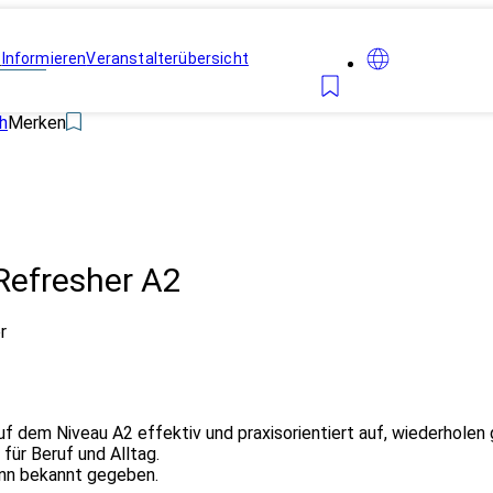
n
Informieren
Veranstalterübersicht
h
Merken
 Refresher A2
r
 auf dem Niveau A2 effektiv und praxisorientiert auf, wiederhol
für Beruf und Alltag.
inn bekannt gegeben.