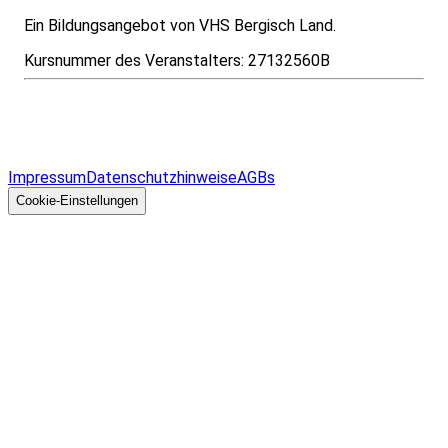
Ein Bildungsangebot von VHS Bergisch Land.
Kursnummer des Veranstalters:
27132560B
Infos & Gesetze nach Bundesland
Überblick
Allgemeines
Impressum
Datenschutzhinweise
AGBs
© 2026 EGcom
GmbH
Cookie-Einstellungen