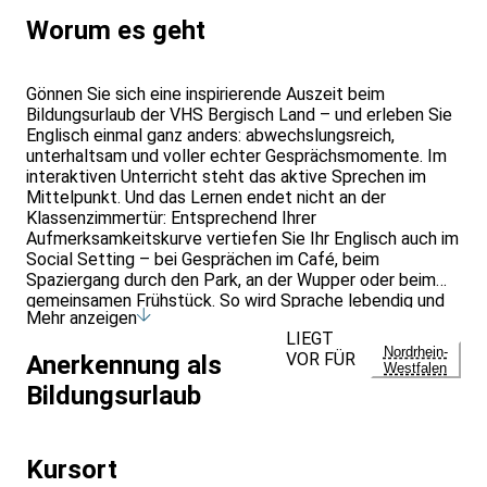
Worum es geht
Gönnen Sie sich eine inspirierende Auszeit beim
Bildungsurlaub der VHS Bergisch Land – und erleben Sie
Englisch einmal ganz anders: abwechslungsreich,
unterhaltsam und voller echter Gesprächsmomente. Im
interaktiven Unterricht steht das aktive Sprechen im
Mittelpunkt. Und das Lernen endet nicht an der
Klassenzimmertür: Entsprechend Ihrer
Aufmerksamkeitskurve vertiefen Sie Ihr Englisch auch im
Social Setting – bei Gesprächen im Café, beim
Spaziergang durch den Park, an der Wupper oder beim
gemeinsamen Frühstück. So wird Sprache lebendig und
Mehr anzeigen
bleibt nachhaltig im Kopf. Ihre bestens qualifizierte
LIEGT
Trainerin Mina gestaltet Ihren Bildungsurlaub engagiert,
Nordrhein-
VOR FÜR
Anerkennung als
praxisnah und erlebnisreich – mit viel Gespür für
Westfalen
Motivation und Lernerfolg. Der Unterricht findet in
Bildungsurlaub
unseren neu renovierten, hervorragend ausgestatteten
Räumlichkeiten direkt am Stadtpark in Leichlingen statt
– in einer Umgebung, die Lernen und Wohlfühlen perfekt
Kursort
verbindet. Diesen Kurs können Sie beruflich als
Bildungsurlaub oder aber als Privatperson buchen. Er ist