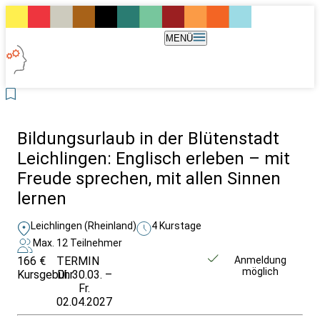
MENÜ
Bildungsurlaub in der Blütenstadt
Leichlingen: Englisch erleben – mit
Freude sprechen, mit allen Sinnen
lernen
Leichlingen (Rheinland)
4 Kurstage
Max. 12 Teilnehmer
166 €
TERMIN
Unverbindlich
Anmeldung
möglich
Kursgebühr
Di. 30.03. –
anfragen
Fr.
02.04.2027