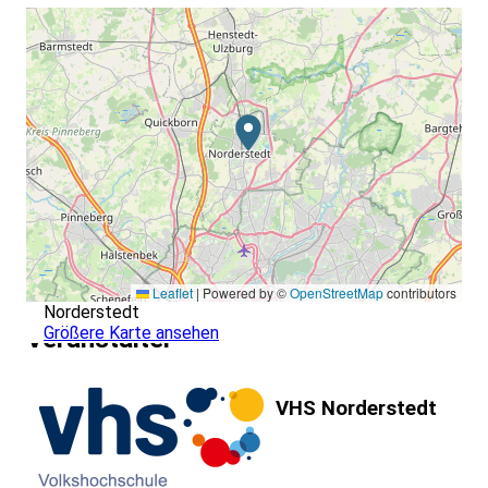
Leaflet
|
Powered by ©
OpenStreetMap
contributors
Norderstedt
Größere Karte ansehen
Veranstalter
VHS Norderstedt