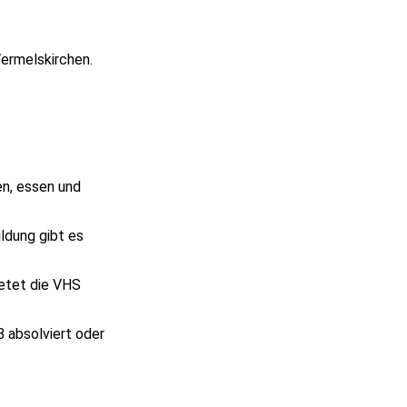
Wermelskirchen.
.
en, essen und
ldung gibt es
ietet die VHS
 absolviert oder