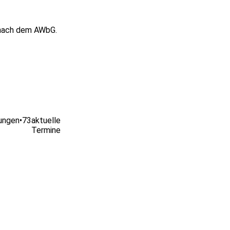
n nach dem AWbG.
ungen
•
73
aktuelle
Termine