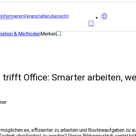
n
Informieren
Veranstalterübersicht
rmation & Methoden
Merken
 trifft Office: Smarter arbeiten, w
mer
rmöglichen es, effizienter zu arbeiten und Routineaufgaben zu a
Technik überfordert zu werden? Dieser Bildungsurlaub vermittelt