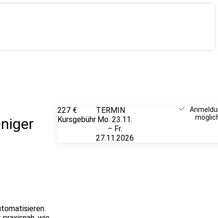
227 €
TERMIN
Unverbindlich
Anmeldu
möglic
Kursgebühr
Mo. 23.11.
anfragen
eniger
– Fr.
27.11.2026
utomatisieren.
 praxisnah, wie