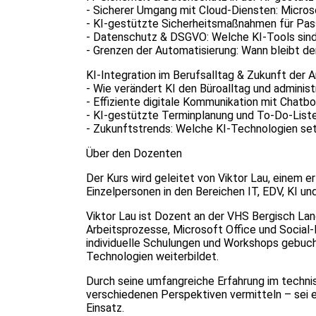
- Sicherer Umgang mit Cloud-Diensten: Micros
- KI-gestützte Sicherheitsmaßnahmen für Pas
- Datenschutz & DSGVO: Welche KI-Tools sind
- Grenzen der Automatisierung: Wann bleibt d
KI-Integration im Berufsalltag & Zukunft der A
- Wie verändert KI den Büroalltag und administ
- Effiziente digitale Kommunikation mit Chatb
- KI-gestützte Terminplanung und To-Do-Liste
- Zukunftstrends: Welche KI-Technologien set
Über den Dozenten
Der Kurs wird geleitet von Viktor Lau, einem e
Einzelpersonen in den Bereichen IT, EDV, KI un
Viktor Lau ist Dozent an der VHS Bergisch Lan
Arbeitsprozesse, Microsoft Office und Social-
individuelle Schulungen und Workshops gebuch
Technologien weiterbildet.
Durch seine umfangreiche Erfahrung im technisc
verschiedenen Perspektiven vermitteln – sei 
Einsatz.