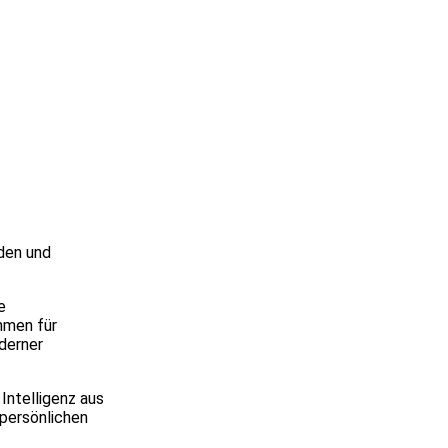
rden und
e
hmen für
derner
Intelligenz aus
 persönlichen