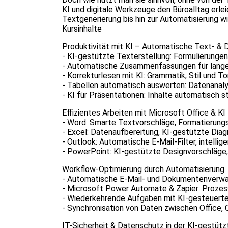
KI und digitale Werkzeuge den Büroalltag erl
Textgenerierung bis hin zur Automatisierung 
Kursinhalte
Produktivität mit KI – Automatische Text- & 
- KI-gestützte Texterstellung: Formulierungen 
- Automatische Zusammenfassungen für lange
- Korrekturlesen mit KI: Grammatik, Stil und T
- Tabellen automatisch auswerten: Datenanalys
- KI für Präsentationen: Inhalte automatisch s
Effizientes Arbeiten mit Microsoft Office & KI
- Word: Smarte Textvorschläge, Formatierung
- Excel: Datenaufbereitung, KI-gestützte Di
- Outlook: Automatische E-Mail-Filter, intelli
- PowerPoint: KI-gestützte Designvorschläge,
Workflow-Optimierung durch Automatisierung
- Automatische E-Mail- und Dokumentenverwa
- Microsoft Power Automate & Zapier: Prozess
- Wiederkehrende Aufgaben mit KI-gesteuert
- Synchronisation von Daten zwischen Office,
IT-Sicherheit & Datenschutz in der KI-gestütz