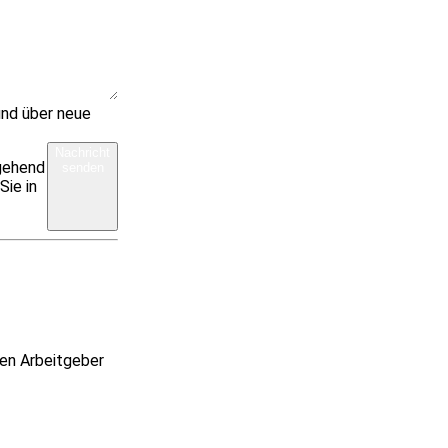
und über neue
Nachricht
rgehend
senden
Sie in
ren Arbeitgeber