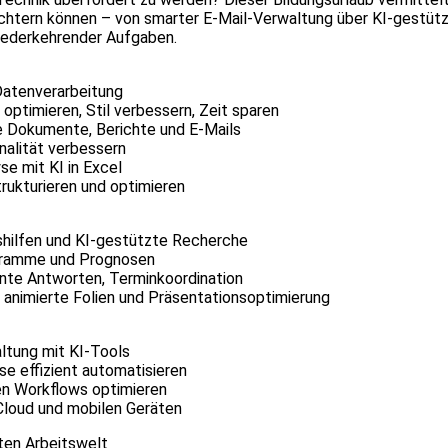
eichtern können – von smarter E-Mail-Verwaltung über KI-gestüt
wiederkehrender Aufgaben.
Datenverarbeitung
optimieren, Stil verbessern, Zeit sparen
 Dokumente, Berichte und E-Mails
onalität verbessern
e mit KI in Excel
trukturieren und optimieren
shilfen und KI-gestützte Recherche
agramme und Prognosen
gente Antworten, Terminkoordination
 animierte Folien und Präsentationsoptimierung
ltung mit KI-Tools
e effizient automatisieren
en Workflows optimieren
 Cloud und mobilen Geräten
ten Arbeitswelt