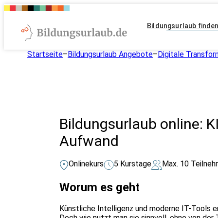
Bildungsurlaub finde
Startseite
–
Bildungsurlaub Angebote
–
Digitale Transfo
Bildungsurlaub online: KI
Aufwand
Onlinekurs
5 Kurstage
Max. 10 Teilneh
Worum es geht
Künstliche Intelligenz und moderne IT-Tools e
Doch wie nutzt man sie sinnvoll, ohne von der 