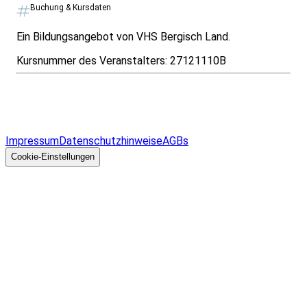
Buchung & Kursdaten
Ein Bildungsangebot von VHS Bergisch Land.
Kursnummer des Veranstalters:
27121110B
Infos & Gesetze nach Bundesland
Überblick
Allgemeines
Impressum
Datenschutzhinweise
AGBs
© 2026 EGcom
GmbH
Cookie-Einstellungen