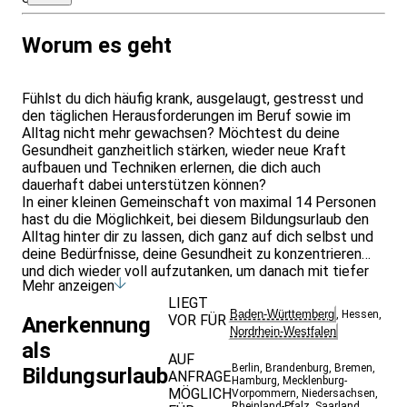
Worum es geht
Fühlst du dich häufig krank, ausgelaugt, gestresst und
den täglichen Herausforderungen im Beruf sowie im
Alltag nicht mehr gewachsen? Möchtest du deine
Gesundheit ganzheitlich stärken, wieder neue Kraft
aufbauen und Techniken erlernen, die dich auch
dauerhaft dabei unterstützen können?
In einer kleinen Gemeinschaft von maximal 14 Personen
hast du die Möglichkeit, bei diesem Bildungsurlaub den
Alltag hinter dir zu lassen, dich ganz auf dich selbst und
deine Bedürfnisse, deine Gesundheit zu konzentrieren
und dich wieder voll aufzutanken, um danach mit tiefer
Mehr anzeigen
Freude und Gelassenheit den Anforderungen deines
LIEGT
Alltags- und Berufslebens mit gestärktem
Baden-Württemberg
,
Hessen
,
VOR FÜR
Anerkennung
Immunsystem auch langfristig gerecht zu werden.
Nordrhein-Westfalen
Du lernst während dieser Zeit verschiedene Techniken
als
kennen, wie Atemübungen, Yoga, Meditation,
AUF
Berlin
,
Brandenburg
,
Bremen
,
Bildungsurlaub
Tiefenentspannung sowie Übungen aus der
ANFRAGE
Hamburg
,
Mecklenburg-
Resilienzforschung. Damit kreierst du dein persönliches
MÖGLICH
Vorpommern
,
Niedersachsen
,
Rheinland-Pfalz
,
Saarland
,