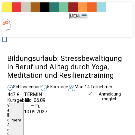
MENÜ
Bildungsurlaub: Stressbewältigung
in Beruf und Alltag durch Yoga,
Meditation und Resilienztraining
Schlangenbad
5 Kurstage
Max. 14 Teilnehmer
447 €
TERMIN
Weitere Infos &
Anmeldung
möglich
Kursgebühr
Mo. 06.09.
Anmeldung
Wir
– Fr.
empfehlen
10.09.2027
Ihnen
den
mehr
Abschluss
einer
Seminarversicherung