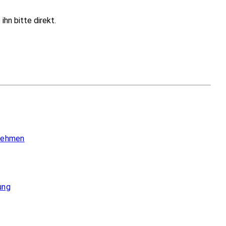
hn bitte direkt.
 nehmen
ung