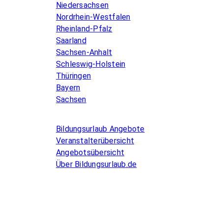
Niedersachsen
Nordrhein-Westfalen
Rheinland-Pfalz
Saarland
Sachsen-Anhalt
Schleswig-Holstein
Thüringen
Bayern
Sachsen
Allgemeines
Bildungsurlaub Angebote
Veranstalterübersicht
Angebotsübersicht
Über Bildungsurlaub.de
Infos for Language schools
Kurse inserieren