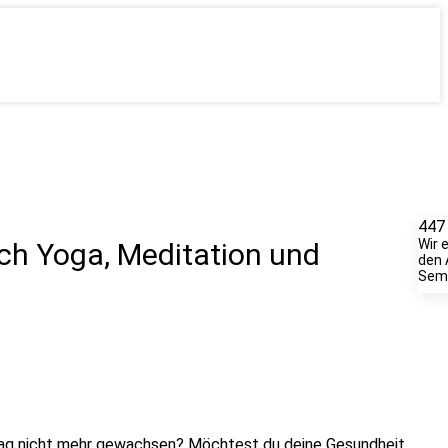
447
Wir 
rch Yoga, Meditation und
den 
Semi
lltag nicht mehr gewachsen? Möchtest du deine Gesundheit