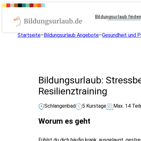
Bildungsurlaub finde
Startseite
–
Bildungsurlaub Angebote
–
Gesundheit und P
Bildungsurlaub: Stressb
Resilienztraining
Schlangenbad
5 Kurstage
Max. 14 Tei
Worum es geht
Fühlst du dich häufig krank, ausgelaugt, ges