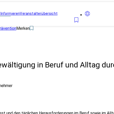
n
Informieren
Veranstalterübersicht
rävention
Merken
ewältigung in Beruf und Alltag du
lnehmer
tresst und den täglichen Herausforderungen im Beruf sowie im A