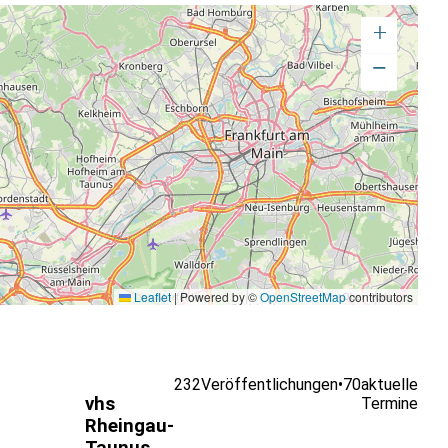
+
−
Leaflet
|
Powered by ©
OpenStreetMap
contributors
232
Veröffentlichungen
•
70
aktuelle
vhs
Termine
Rheingau-