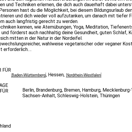
uen und Techniken erlernen, die dich auch dauerhaft dabei unter
ersonen hast du die Möglichkeit, bei diesem Bildungsurlaub den A
trieren und dich wieder voll aufzutanken, um danach mit tiefer
 auch langfristig gerecht zu werden.
echniken kennen, wie Atemübungen, Yoga, Meditation, Tiefenen
 und förderst auch nachhaltig deine Gesundheit, guten Schlaf, K
ich mitten in der Natur in der Nordeifel.
abwechslungsreicher, wahlweise vegetarischer oder veganer Kos
 erforderlich.
R FÜR
,
Hessen
,
Baden-Württemberg
Nordrhein-Westfalen
AGE
Berlin
,
Brandenburg
,
Bremen
,
Hamburg
,
Mecklenburg
FÜR
Sachsen-Anhalt
,
Schleswig-Holstein
,
Thüringen
hland