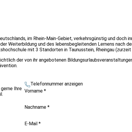
Deutschlands, im Rhein-Main-Gebiet, verkehrsgünstig und doch i
der Weiterbildung und des lebensbegleitenden Lernens nach d
kshochschule mit 3 Standorten in Taunusstein, Rheingau (zurzeit
sichtlich der von ihr angebotenen Bildungsurlaubsveranstaltunge
vention.
Telefonnummer anzeigen
 gerne Ihre
Vorname
*
l.
Nachname
*
E-Mail
*