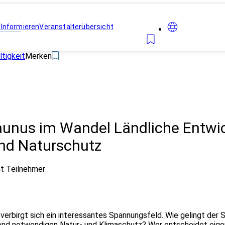
n
Informieren
Veranstalterübersicht
tigkeit
Merken
Taunus im Wandel Ländliche Entwi
und Naturschutz
ht Teilnehmer
t verbirgt sich ein interessantes Spannungsfeld. Wie gelingt de
nd notwendigen Natur- und Klimaschutz? Wer entscheidet eigent