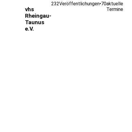
232
Veröffentlichungen
•
70
aktuelle
vhs
Termine
Rheingau-
Taunus
e.V.