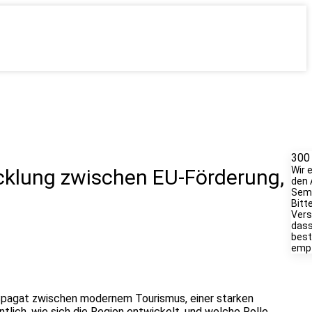
300
Wir 
cklung zwischen EU-Förderung,
den 
Semi
Bitt
Vers
dass
best
empf
r Spagat zwischen modernem Tourismus, einer starken
lich, wie sich die Region entwickelt, und welche Rolle