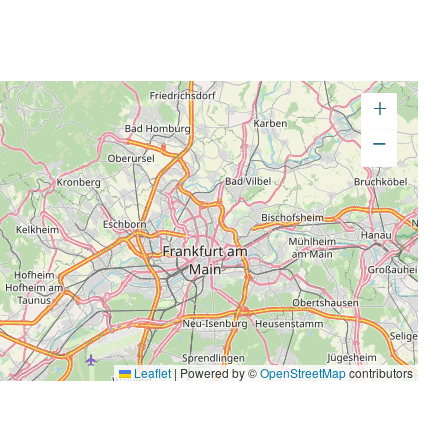
+
−
Leaflet
|
Powered by ©
OpenStreetMap
contributors