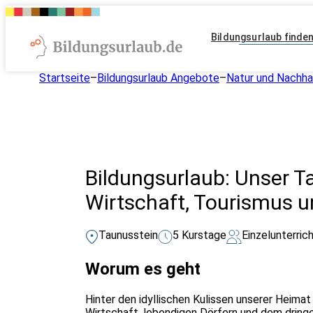
Bildungsurlaub finde
Startseite
–
Bildungsurlaub Angebote
–
Natur und Nachhal
Bildungsurlaub: Unser 
Wirtschaft, Tourismus 
Taunusstein
5 Kurstage
Einzelunterric
Worum es geht
Hinter den idyllischen Kulissen unserer Heima
Wirtschaft, lebendigen Dörfern und dem dringe