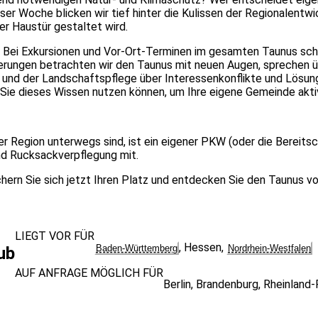
ser Woche blicken wir tief hinter die Kulissen der Regionalentw
r Haustür gestaltet wird.
 Bei Exkursionen und Vor-Ort-Terminen im gesamten Taunus schau
erungen betrachten wir den Taunus mit neuen Augen, sprechen ü
d der Landschaftspflege über Interessenkonflikte und Lösungen.
 Sie dieses Wissen nutzen können, um Ihre eigene Gemeinde akti
r Region unterwegs sind, ist ein eigener PKW (oder die Bereitsc
d Rucksackverpflegung mit.
ern Sie sich jetzt Ihren Platz und entdecken Sie den Taunus von
LIEGT VOR FÜR
,
Hessen
,
Baden-Württemberg
Nordrhein-Westfalen
ub
AUF ANFRAGE MÖGLICH FÜR
Berlin
,
Brandenburg
,
Rheinland-