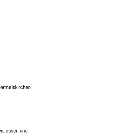
Wermelskirchen.
.
en, essen und