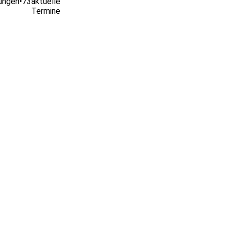
ungen
•
73
aktuelle
Termine