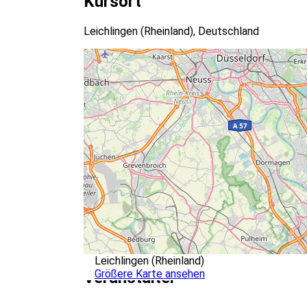
Kursort
Leichlingen (Rheinland), Deutschland
Leichlingen (Rheinland)
Größere Karte ansehen
Veranstalter