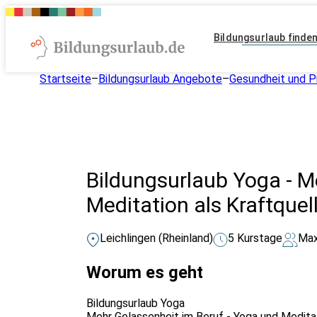
Bildungsurlaub finde
Startseite
–
Bildungsurlaub Angebote
–
Gesundheit und P
Bildungsurlaub Yoga - M
Meditation als Kraftquel
Leichlingen (Rheinland)
5 Kurstage
Max
Worum es geht
Bildungsurlaub Yoga
Mehr Gelassenheit im Beruf - Yoga und Meditat