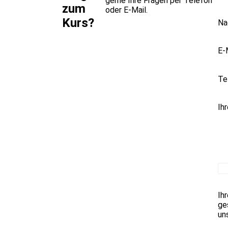
gerne Ihre Fragen per Telefon
zum
oder E-Mail.
Kurs?
Na
E-
Te
Ih
Ih
ge
un