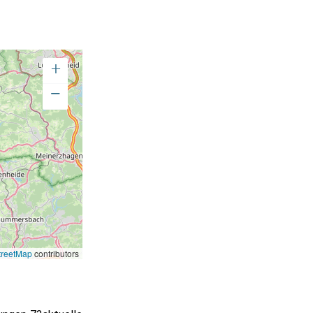
+
−
reetMap
contributors