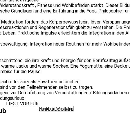
iderstandskraft , Fitness und Wohlbefinden stärkt. Dieser Bild
che Grundlagen und eine Einführung in die Yoga-Philosophie für
Meditation fördern das Körperbewusstsein, lösen Verspannung
essreaktionen und Regenerationsfähigkeit zu verstehen. Die Ph
Leben. Praktische Impulse erleichtern die Integration in den Al
sbewältigung. Integration neuer Routinen für mehr Wohlbefinde
schrittene, die ihre Kraft und Energie für den Berufsalltag auf
e warme Jacke und warme Socken. Eine Yogamatte, eine Decke u
mbiss für die Pause.
rlaub oder aber als Privatperson buchen.
 sind von den Teilnehmenden selbst zu tragen.
ägerin zur Durchführung von Veranstaltungen / Bildungsurlaube
ldungsurlaub!
LIEGT VOR FÜR
Nordrhein-Westfalen
ub