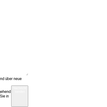
und über neue
Nachricht
rgehend
senden
Sie in