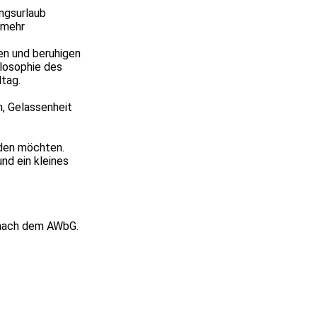
ungsurlaub
 mehr
en und beruhigen
ilosophie des
ltag.
n, Gelassenheit
laden möchten.
nd ein kleines
n nach dem AWbG.