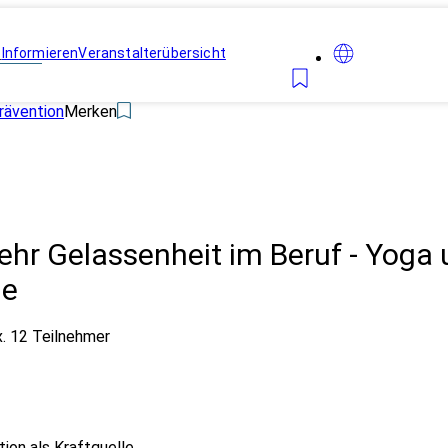
n
Informieren
Veranstalterübersicht
rävention
Merken
ehr Gelassenheit im Beruf - Yoga
le
. 12 Teilnehmer
ion als Kraftquelle