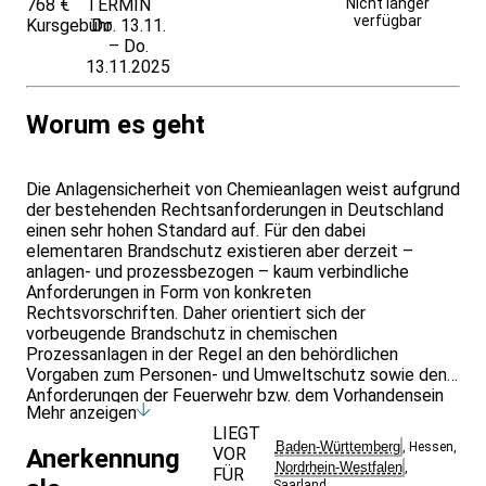
768 €
TERMIN
Weitere Infos &
Nicht länger
verfügbar
Kursgebühr
Do. 13.11.
Anmeldung
– Do.
13.11.2025
Worum es geht
Die Anlagensicherheit von Chemieanlagen weist aufgrund
der bestehenden Rechtsanforderungen in Deutschland
einen sehr hohen Standard auf. Für den dabei
elementaren Brandschutz existieren aber derzeit –
anlagen- und prozessbezogen – kaum verbindliche
Anforderungen in Form von konkreten
Rechtsvorschriften. Daher orientiert sich der
vorbeugende Brandschutz in chemischen
Prozessanlagen in der Regel an den behördlichen
Vorgaben zum Personen- und Umweltschutz sowie den
Anforderungen der Feuerwehr bzw. dem Vorhandensein
Mehr anzeigen
einer Werkfeuerwehr. Die Betrachtung besonderer
LIEGT
Risiken im Hinblick auf den Sachwertschutz und den
Baden-Württemberg
,
Hessen
,
VOR
Anerkennung
Erhalt der Anlagenverfügbarkeit finden dabei in den
Nordrhein-Westfalen
,
FÜR
behördlichen Brandschutzkonzepten kaum
Saarland