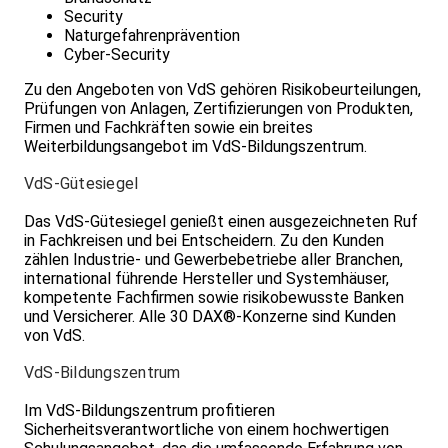
bei Teilnahme an der Präsenzveranstaltung.
Security
Naturgefahrenprävention
Zielgruppe:
Cyber-Security
Diese Fachtagung richtet sich an Sicherheits- und
Brandschutzverantwortliche der chemischen Industrie,
Zu den Angeboten von VdS gehören Risiko­beurteilungen,
an Genehmigungs- und Überwachungsbehörden, Werk-
Prüfungen von Anlagen, Zertifizierungen von Produkten,
und Berufsfeuerwehren, Brandschutzingenieure und
Firmen und Fachkräften sowie ein breites
Sachverständige, Sicherheitsexperten der
Weiterbildungsangebot im VdS-Bildungszentrum.
Versicherungswirtschaft sowie an alle Interessierte, die
sich mit der Beurteilung von Anlagenrisiken und der
VdS-Gütesiegel
Abschätzung möglicher Auswirkungen von Unfällen und
Störfällen beschäftigen.
Das VdS-Gütesiegel genießt einen ausgezeichneten Ruf
in Fachkreisen und bei Entscheidern. Zu den Kunden
zählen Industrie- und Gewerbebetriebe aller Branchen,
international führende Hersteller und Systemhäuser,
kompetente Fachfirmen sowie risikobewusste Banken
und Versicherer. Alle 30 DAX®-Konzerne sind Kunden
von VdS.
VdS-Bildungszentrum
Im VdS-Bildungszentrum profitieren
Sicherheitsverantwortliche von einem hochwertigen