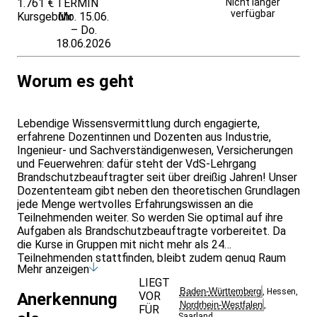
1.761 €
TERMIN
Weitere Infos &
Nicht länger
verfügbar
Kursgebühr
Mo. 15.06.
Anmeldung
– Do.
18.06.2026
Worum es geht
Lebendige Wissensvermittlung durch engagierte,
erfahrene Dozentinnen und Dozenten aus Industrie,
Ingenieur- und Sachverständigenwesen, Versicherungen
und Feuerwehren: dafür steht der VdS-Lehrgang
Brandschutzbeauftragter seit über dreißig Jahren! Unser
Dozententeam gibt neben den theoretischen Grundlagen
jede Menge wertvolles Erfahrungswissen an die
Teilnehmenden weiter. So werden Sie optimal auf ihre
Aufgaben als Brandschutzbeauftragte vorbereitet. Da
die Kurse in Gruppen mit nicht mehr als 24
Teilnehmenden stattfinden, bleibt zudem genug Raum
Mehr anzeigen
für Fragen, Wünsche und Austausch.
LIEGT
Baden-Württemberg
,
Hessen
,
VOR
Anerkennung
Mehr als 99 % unserer Teilnehmenden würden den
Nordrhein-Westfalen
,
FÜR
Lehrgang weiterempfehlen! Zwei Stimmen:
Saarland