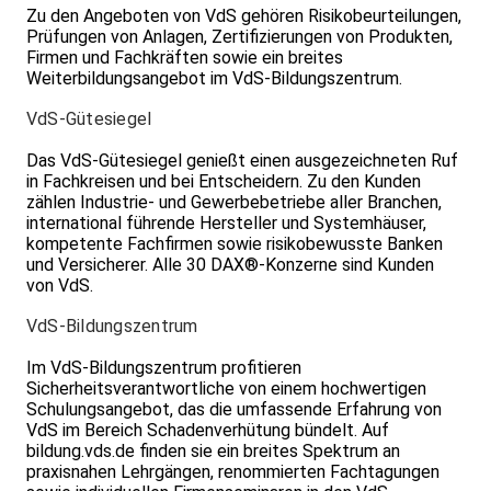
Brandschutzbeauftragten-Grundausbildung erhalten Sie
Zu den Angeboten von VdS gehören Risiko­beurteilungen,
einen Preisnachlass in Höhe von netto 270,- €!
Prüfungen von Anlagen, Zertifizierungen von Produkten,
Für die speziellen Anforderungen an
Firmen und Fachkräften sowie ein breites
Brandschutzbeauftragte in Krankenhäusern und
Weiterbildungsangebot im VdS-Bildungszentrum.
Pflegeeinrichtungen gibt es – nur bei VdS – den
speziellen 2-wöchigen Lehrgang
VdS-Gütesiegel
Brandschutzbeauftragter für Krankenhäuser mit
passgenauen und sehr praxisnahen Inhalten.
Das VdS-Gütesiegel genießt einen ausgezeichneten Ruf
in Fachkreisen und bei Entscheidern. Zu den Kunden
Buchungsvarianten
zählen Industrie- und Gewerbebetriebe aller Branchen,
Der Lehrgang Brandschutzbeauftragter setzt sich
international führende Hersteller und Systemhäuser,
zusammen aus Block 1 und Block 2. Diese beiden Blöcke
kompetente Fachfirmen sowie risikobewusste Banken
können auch an unterschiedlichen Lehrgangsorten
und Versicherer. Alle 30 DAX®-Konzerne sind Kunden
besucht werden.E-Learning
von VdS.
Zusätzlich erhalten Lehrgangsteilnehmende Zugang zu
einem E-Learning-Bereich, der unter anderem
VdS-Bildungszentrum
verschiedene Richtlinien, Gesetze, nützliche
Zusatzinformationen sowie ein Selbstlernmodul für das
Im VdS-Bildungszentrum profitieren
wichtige Themenfeld des baulichen Brandschutzes
Sicherheitsverantwortliche von einem hochwertigen
enthält. Die E-Learning-Umgebung wird laufend
Schulungsangebot, das die umfassende Erfahrung von
ausgebaut.
VdS im Bereich Schadenverhütung bündelt. Auf
Informationen und Beratung
bildung.vds.de finden sie ein breites Spektrum an
Für alle Fragen zum Thema Brandschutzbeauftragte
praxisnahen Lehrgängen, renommierten Fachtagungen
sowie zu Inhalten, Ablauf oder Anforderungen des VdS-