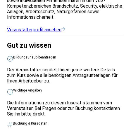
sowie individuellen Firmenseminaren in den VdS-
Lehrgangs stehen wir Ihnen gern zur Verfügung. Rufen
Kompetenzbereichen Brandschutz, Security, elektrische
Sie uns an für eine persönliche Beratung!
Anlagen, Arbeitsschutz, Naturgefahren sowie
Fortbildung von Brandschutzbeaufragten
Informationssicherheit.
Regelmäßige Fortbildung ist für Brandschutzbeauftragte
(BSB) unabdingbar. Hier finden Sie eine Übersicht über
Veranstalterprofil ansehen
VdS-Lehrgänge und-Fachtagungen, die besonders für die
BSB-Fortbildung geeignet sind.
Gut zu wissen
Bildungsurlaub beantragen
Der Veranstalter sendet Ihnen gerne weitere Details
zum Kurs sowie alle benötigten Antragsunterlagen für
Ihren Arbeitgeber zu.
Wichtige Angaben
Die Informationen zu diesem Inserat stammen vom
Veranstalter. Bei Fragen oder zur Buchung kontaktieren
Sie ihn bitte direkt.
Buchung & Kursdaten