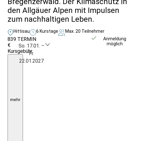
Bregenzerwald. Der Klimaschutz in
den Allgäuer Alpen mit Impulsen
zum nachhaltigen Leben.
Hittisau
6 Kurstage
Max. 20 Teilnehmer
839
TERMIN
Weitere Infos &
Anmeldung
möglich
€
Anmeldung
So. 17.01. –
Kursgebühr
Fr.
5
22.01.2027
Ü./VP
(mittags
Lunchpaket)
im
1/2
DZ
mit
DU/WC;
mehr
Begegnungen
und
Eintritte
laut
Programm,
Kurtaxe;
EZZ:
120,00