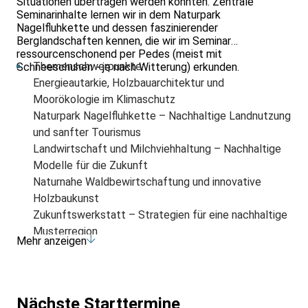
Situationen übertragen werden könnten. Zentrale
Seminarinhalte lernen wir in dem Naturpark
Nagelfluhkette und dessen faszinierender
Berglandschaften kennen, die wir im Seminar
ressourcenschonend per Pedes (meist mit
Themenschwerpunkte:
Schneeschuhen - je nach Witterung) erkunden.
Energieautarkie, Holzbauarchitektur und
Moorökologie im Klimaschutz
Naturpark Nagelfluhkette – Nachhaltige Landnutzung
und sanfter Tourismus
Landwirtschaft und Milchviehhaltung – Nachhaltige
Modelle für die Zukunft
Naturnahe Waldbewirtschaftung und innovative
Holzbaukunst
Zukunftswerkstatt – Strategien für eine nachhaltige
Musterregion
Mehr anzeigen
Voraussetzung:
Für die Exkursionen in die faszinierende Gebirgsnatur
des Bregenzerwaldes ist eine solide Grundkondition,
Trittsicherheit und wetterfeste Wanderausrüstung
Nächste Starttermine