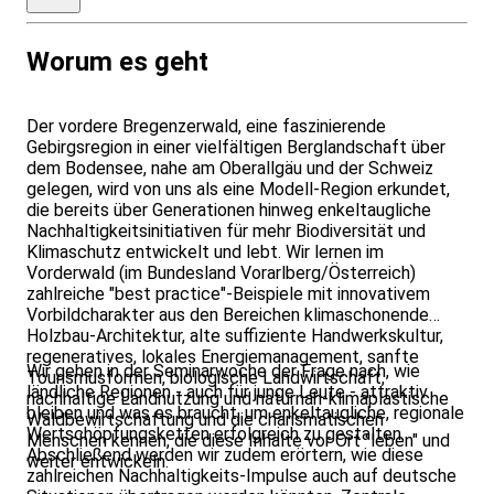
€
Worum es geht
Der vordere Bregenzerwald, eine faszinierende
Gebirgsregion in einer vielfältigen Berglandschaft über
dem Bodensee, nahe am Oberallgäu und der Schweiz
gelegen, wird von uns als eine Modell-Region erkundet,
die bereits über Generationen hinweg enkeltaugliche
Nachhaltigkeitsinitiativen für mehr Biodiversität und
Klimaschutz entwickelt und lebt. Wir lernen im
Vorderwald (im Bundesland Vorarlberg/Österreich)
zahlreiche "best practice"-Beispiele mit innovativem
Vorbildcharakter aus den Bereichen klimaschonende
Holzbau-Architektur, alte suffiziente Handwerkskultur,
regeneratives, lokales Energiemanagement, sanfte
Wir gehen in der Seminarwoche der Frage nach, wie
Tourismusformen, biologische Landwirtschaft,
ländliche Regionen - auch für junge Leute - attraktiv
nachhaltige Landnutzung und naturnah-klimaplastische
bleiben und was es braucht, um enkeltaugliche, regionale
Waldbewirtschaftung und die charismatischen
Wertschöpfungsketten erfolgreich zu gestalten.
Menschen kennen, die diese Inhalte vor Ort "leben" und
Abschließend werden wir zudem erörtern, wie diese
weiter entwickeln.
zahlreichen Nachhaltigkeits-Impulse auch auf deutsche