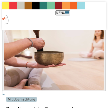
MENÜ
3
Mit Übernachtung