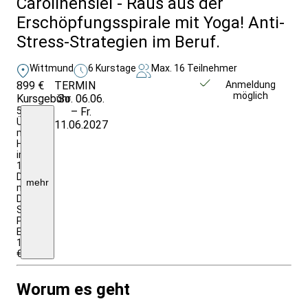
Carolinensiel - Raus aus der
Erschöpfungsspirale mit Yoga! Anti-
Stress-Strategien im Beruf.
Wittmund
6 Kurstage
Max. 16 Teilnehmer
899 €
TERMIN
Weitere Infos &
Anmeldung
möglich
Kursgebühr
So. 06.06.
Anmeldung
5
– Fr.
Übernachtungen
11.06.2027
mit
Halbpension
im
1/2
Doppelzimmer
mehr
mit
Du/WC;
Studienleitung,
Programmdurchführung;
EZZ:
190,00
€
Worum es geht