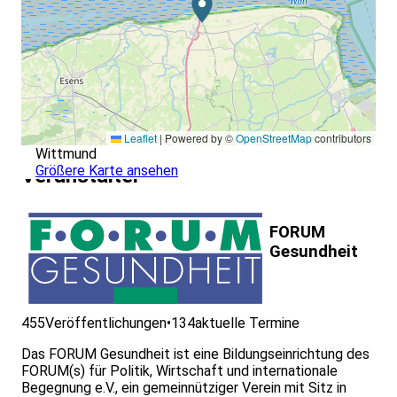
Leaflet
|
Powered by ©
OpenStreetMap
contributors
Wittmund
Größere Karte ansehen
Veranstalter
FORUM
Gesundheit
455
Veröffentlichungen
•
134
aktuelle Termine
Das FORUM Gesundheit ist eine Bildungseinrichtung des
FORUM(s) für Politik, Wirtschaft und internationale
Begegnung e.V., ein gemeinnütziger Verein mit Sitz in