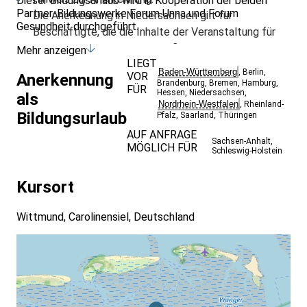
Dieser Bildungsurlaub wird in Kooperation der beiden
Partner-Bildungswerke Forum Unna und Forum
Die Anerkennung in Niedersachsen gilt für
Gesundheit durchgeführt.
Beschäftigte, die die Inhalte der Veranstaltung für
die Ausübung ihrer hauptberuflichen Tätigkeit
Mehr anzeigen
LIEGT
benötigen und für Beschäftigte, die die Inhalte der
Baden-Württemberg
,
Berlin
,
VOR
Anerkennung
Veranstaltung im Rahmen der Ausübung ihrer
Brandenburg
,
Bremen
,
Hamburg
,
FÜR
Hessen
,
Niedersachsen
,
als
ehrenamtlichen oder nebenberuflichen Tätigkeit
Nordrhein-Westfalen
,
Rheinland-
benötigen. Für sonstige Interessierte gilt diese
Bildungsurlaub
Pfalz
,
Saarland
,
Thüringen
Anerkennung nicht.
AUF ANFRAGE
Sachsen-Anhalt
,
MÖGLICH FÜR
Schleswig-Holstein
Kursort
Wittmund, Carolinensiel, Deutschland