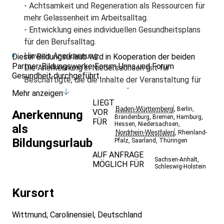
- Achtsamkeit und Regeneration als Ressourcen für
mehr Gelassenheit im Arbeitsalltag.
- Entwicklung eines individuellen Gesundheitsplans
für den Berufsalltag.
Hinweis Anerkennung:
Dieser Bildungsurlaub wird in Kooperation der beiden
Partner-Bildungswerke Forum Unna und Forum
Die Anerkennung in Niedersachsen gilt für
Gesundheit durchgeführt.
Beschäftigte, die die Inhalte der Veranstaltung für
die Ausübung ihrer hauptberuflichen Tätigkeit
Mehr anzeigen
LIEGT
benötigen und für Beschäftigte, die die Inhalte der
Baden-Württemberg
,
Berlin
,
VOR
Anerkennung
Veranstaltung im Rahmen der Ausübung ihrer
Brandenburg
,
Bremen
,
Hamburg
,
FÜR
Hessen
,
Niedersachsen
,
als
ehrenamtlichen oder nebenberuflichen Tätigkeit
Nordrhein-Westfalen
,
Rheinland-
benötigen. Für sonstige Interessierte gilt diese
Bildungsurlaub
Pfalz
,
Saarland
,
Thüringen
Anerkennung nicht.
AUF ANFRAGE
Sachsen-Anhalt
,
MÖGLICH FÜR
Schleswig-Holstein
Kursort
Wittmund, Carolinensiel, Deutschland