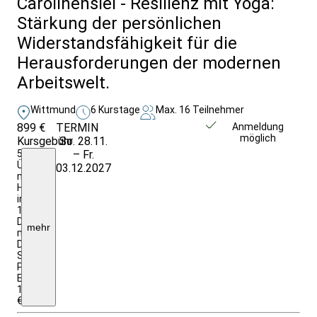
Carolinensiel - Resilienz mit Yoga:
Stärkung der persönlichen
Widerstandsfähigkeit für die
Herausforderungen der modernen
Arbeitswelt.
Wittmund
6 Kurstage
Max. 16 Teilnehmer
899 €
TERMIN
Weitere Infos &
Anmeldung
möglich
Kursgebühr
So. 28.11.
Anmeldung
5
– Fr.
Übernachtungen
03.12.2027
mit
Halbpension
im
1/2
Doppelzimmer
mehr
mit
DU/WC;
Studienleitung,
Programmdurchführung;
EZZ:
190,00
€