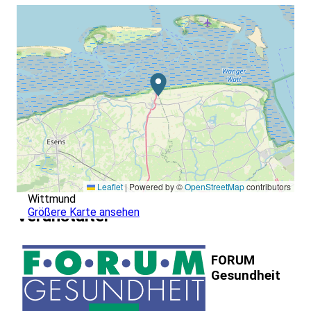
Leaflet
|
Powered by ©
OpenStreetMap
contributors
Wittmund
Größere Karte ansehen
Veranstalter
FORUM
Gesundheit