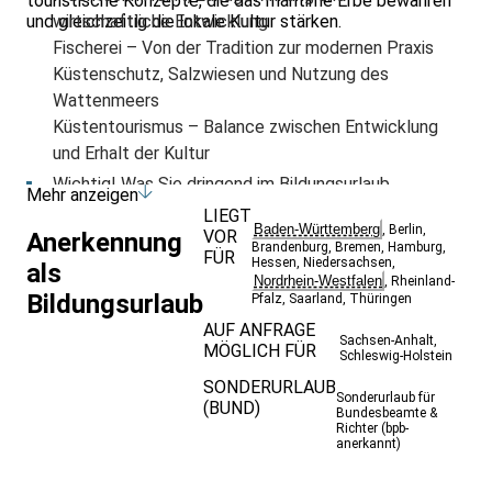
touristische Konzepte, die das maritime Erbe bewahren
und gleichzeitig die lokale Kultur stärken.
wirtschaftliche Entwicklung
Fischerei – Von der Tradition zur modernen Praxis
Küstenschutz, Salzwiesen und Nutzung des
Wattenmeers
Küstentourismus – Balance zwischen Entwicklung
und Erhalt der Kultur
Wichtig! Was Sie dringend im Bildungsurlaub
Mehr anzeigen
benötigen:
LIEGT
Baden-Württemberg
,
Berlin
,
Einen Fahrradhelm.
VOR
Anerkennung
Brandenburg
,
Bremen
,
Hamburg
,
FÜR
Regenjacke und Regenhose für die Fahrradtouren.
Hessen
,
Niedersachsen
,
als
Nordrhein-Westfalen
,
Rheinland-
Fahrradkleidung und wenn sie wollen, eine Radhose
Bildungsurlaub
Pfalz
,
Saarland
,
Thüringen
mit Sitzpolster (ist zu empfehlen).
AUF ANFRAGE
Einen Tagesrucksack für Verpflegung, trockene
Sachsen-Anhalt
,
MÖGLICH FÜR
Schleswig-Holstein
Ersatzkleidung, Kamera und vielleicht ein Fernglas u.a.
SONDERURLAUB
Hinweis:
Sonderurlaub für
(BUND)
Bundesbeamte &
Bei diesem Bildungsurlaub werden aus ökologischen
Richter (bpb-
anerkannt)
Gründen die Programmpunkte mit dem Fahrrad
zurückgelegt. Eine gewisse körperliche Fitness für