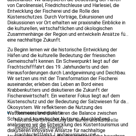
von Carolinensiel, Friedrichschleuse und Harlesiel, die
Entwicklung der Fischerei und die Rolle des
Küstenschutzes. Durch Vorträge, Exkursionen und
Diskussionen vor Ort erhalten wir praxisnahe Einblicke in
die kulturellen, wirtschaftlichen und ökologischen
Zusammenhänge der Region und entwickeln Ansätze für
eine nachhaltige Zukunft.
Zu Beginn lernen wir die historische Entwicklung der
Häfen und die kulturelle Bedeutung der friesischen
Gemeinschaft kennen. Ein Schwerpunkt liegt auf der
Frachtschifffahrt des 19. Jahrhunderts und den
Herausforderungen durch Landgewinnung und Deichbau.
Wir setzen uns mit der Transformation der Fischerei
auseinander, erleben das Leben an Bord eines
Krabbenkutters und diskutieren die Zukunft der
Fischereiwirtschaft. Ein weiterer Fokus liegt auf dem
Küstenschutz und der Bedeutung der Salzwiesen für das
Ökosystem. Wir reflektieren die Nutzung des
Themenschwerpunkte:
Wattenmeers und diskutieren die Balance zwischen
Schutz und touristischer Nutzung. Abschließend
Historische Entwicklung der Häfen und kulturelle
analysieren wir die Entwicklung des Küstentourismus und
Bedeutung der Friesen
diskutieren innovative Ansätze für nachhaltige
Frachtschifffahrt, Landgewinnung und