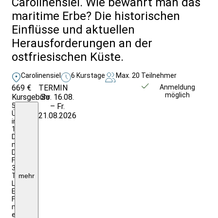
Carolinensiel. Wie bewahrt man das
maritime Erbe? Die historischen
Einflüsse und aktuellen
Herausforderungen an der
ostfriesischen Küste.
Carolinensiel
6 Kurstage
Max. 20 Teilnehmer
669 €
TERMIN
Weitere Infos &
Anmeldung
möglich
Kursgebühr
So. 16.08.
Anmeldung
5
– Fr.
Ü/F
21.08.2026
im
1/2
DZ
mit
DU/WC;Studienleitung,
Fachführungen,
3
Tage
mehr
Leihfahrrad,
Eintritte,
Fahrt
mit
einem