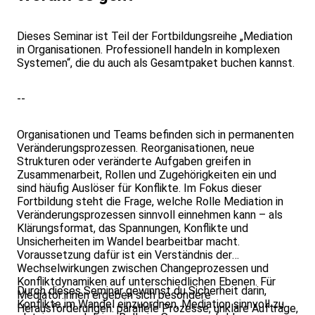
Dieses Seminar ist Teil der Fortbildungsreihe „Mediation
in Organisationen. Professionell handeln in komplexen
Systemen“, die du auch als Gesamtpaket buchen kannst.
--
Organisationen und Teams befinden sich in permanenten
Veränderungsprozessen. Reorganisationen, neue
Strukturen oder veränderte Aufgaben greifen in
Zusammenarbeit, Rollen und Zugehörigkeiten ein und
sind häufig Auslöser für Konflikte. Im Fokus dieser
Fortbildung steht die Frage, welche Rolle Mediation in
Veränderungsprozessen sinnvoll einnehmen kann – als
Klärungsformat, das Spannungen, Konflikte und
Unsicherheiten im Wandel bearbeitbar macht.
Voraussetzung dafür ist ein Verständnis der
Wechselwirkungen zwischen Changeprozessen und
Konfliktdynamiken auf unterschiedlichen Ebenen. Für
Durch dieses Seminar gewinnst du Sicherheit darin,
Mediator:innen ergeben sich besondere
Konflikte im Wandel einzuordnen, Mediation sinnvoll zu
Herausforderungen: parallele Prozesse, unklare Aufträge,