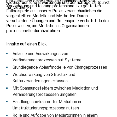
platzieren und deine Rolle im Spannungsfeld von
widersprüchliche Erwartungen und der richtige Zeitpunkt
Veränderung und Klärung professionell zu gestalten.
für Mediation.
Fallbeispiele aus unserer Praxis veranschaulichen die
vorgestellten Modelle und Methoden. Durch
verschiedene Übungen und Rollenspiele vertiefst du dein
Praxiswissen, um Mediation in Organisationen
professionelle durchzuführen.
Inhalte auf einen Blick
Anlässe und Auswirkungen von
Veränderungsprozessen auf Systeme
Grundlegende Ablaufmodelle von Changeprozessen
Wechselwirkung von Struktur- und
Kulturveränderungen erfassen
Mit Spannungsfeldern zwischen Mediation und
Veränderungsprozesssen umgehen
Handlungsspielräume für Mediation in
Umstrukturierungsprozessen nutzen
Rolle und Aufgabe von Mediator:innen in einem