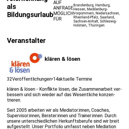
AUF
als
Brandenburg
,
Hamburg
,
ANFRAGE
Hessen
,
Mecklenburg-
Bildungsurlaub
MÖGLICH
Vorpommern
,
Niedersachsen
,
Rheinland-Pfalz
,
Saarland
,
FÜR
Sachsen-Anhalt
,
Schleswig-
Holstein
,
Thüringen
Veranstalter
klären & lösen
32
Veröffentlichungen
•
14
aktuelle Termine
klären & lösen - Konflikte lösen, die Zusammen­arbeit ver­
bessern und sich wieder auf das Wesent­liche konzen­
trieren.
Seit 2005 arbeiten wir als Mediator:innen, Coaches,
Supervisor:innen, Berater:innen und Trainer:innen. Durch
unsere unterschiedlichen Herkunftsberufe sind wir breit
aufgestellt. Unser Portfolio umfasst neben Mediation