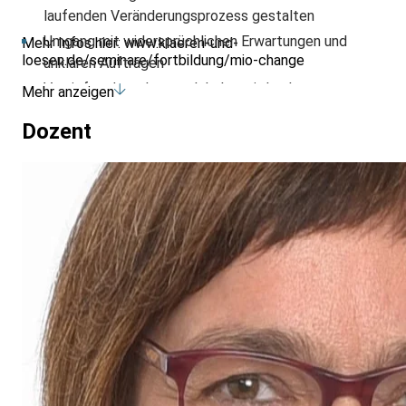
laufenden Veränderungsprozess gestalten
Umgang mit widersprüchlichen Erwartungen und
Mehr Infos hier:
www.klaeren-und-
loesen.de/seminare/fortbildung/mio-change
unklaren Aufträgen
Vertiefen der erlernten Inhalte mit konkreter
Mehr anzeigen
Fallarbeit
Dozent
Üben in Rollenspielen
Reflexion in kollegialer Beratung